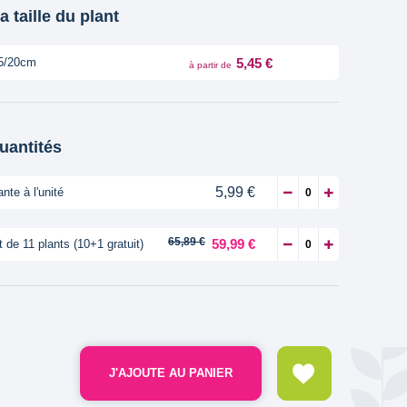
a taille du plant
5,45 €
5/20cm
à partir de
quantités
5,99 €
ante à l'unité
65,89 €
59,99 €
t de 11 plants (10+1 gratuit)
J'AJOUTE AU PANIER