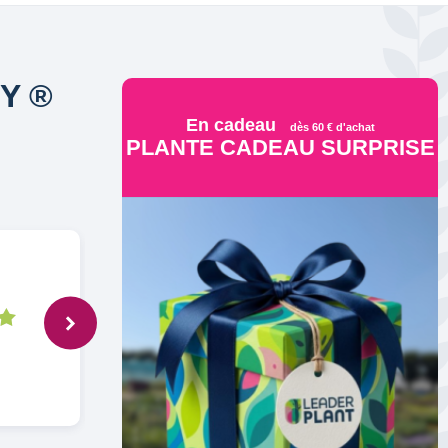
Y ®
En cadeau
dès 60 € d'achat
PLANTE CADEAU SURPRISE
Anonymous,
8 déc. 2023
Conforme à la description.