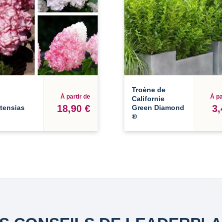
Troène de
À partir de
À pa
Californie
18,90 €
3,
tensias
Green Diamond
®