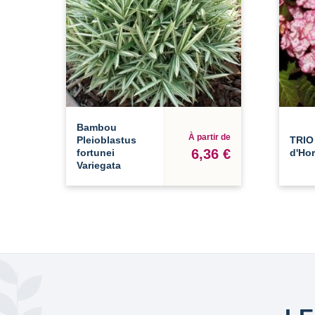
Bambou
À partir de
Pleioblastus
TRIO
6,36 €
fortunei
d'Hor
Variegata