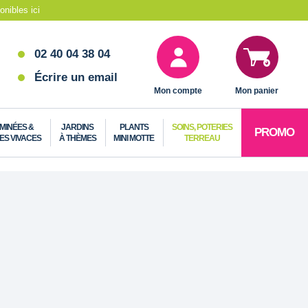
nibles ici
02 40 04 38 04
Écrire un email
Mon compte
Mon panier
MINÉES &
JARDINS
PLANTS
SOINS, POTERIES
PROMO
ES VIVACES
À THÈMES
MINI MOTTE
TERREAU