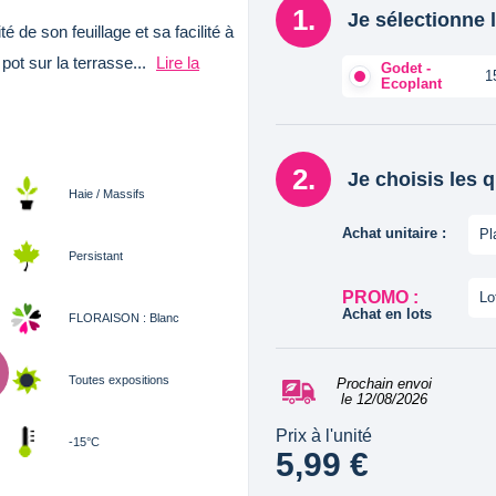
Je sélectionne l
té de son feuillage et sa facilité à
pot sur la terrasse...
Lire la
Godet -
1
Ecoplant
Je choisis les 
Haie / Massifs
Achat unitaire :
Pl
Persistant
PROMO :
Lo
Achat en lots
FLORAISON : Blanc
Toutes expositions
Prochain envoi
le 12/08/2026
Prix à l'unité
-15°C
5,99 €