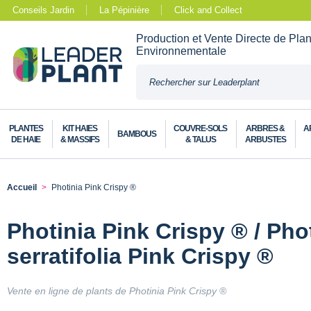
Conseils Jardin
La Pépinière
Click and Collect
Production et Vente Directe de Pla
Environnementale
PLANTES
KIT HAIES
COUVRE-SOLS
ARBRES &
A
BAMBOUS
DE HAIE
& MASSIFS
& TALUS
ARBUSTES
Accueil
Photinia Pink Crispy ®
Photinia Pink Crispy ® / Pho
serratifolia Pink Crispy ®
Vente en ligne de plants de Photinia Pink Crispy ®