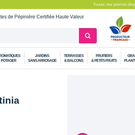
Toutes nos promos dispo
ntes de Pépinière
Certifiée Haute Valeur
ROMATIQUES
JARDINS
TERRASSES
FRUITIERS
GRA
POTAGER
SANS ARROSAGE
& BALCONS
& PETITS FRUITS
PLANT
tinia