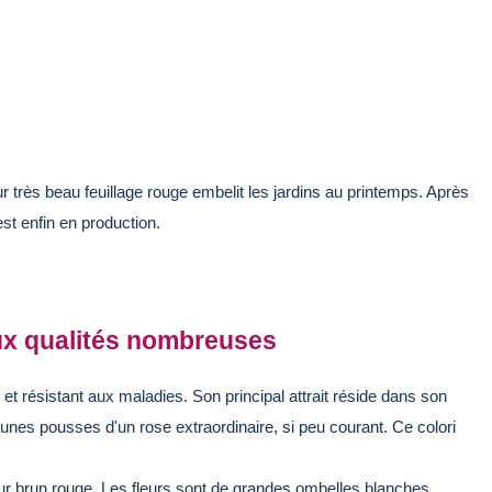
eur très beau feuillage rouge embelit les jardins au printemps. Après
est enfin en production.
aux qualités nombreuses
et résistant aux maladies. Son principal attrait réside dans son
unes pousses d'un rose extraordinaire, si peu courant. Ce colori
eur brun rouge. Les fleurs sont de grandes ombelles blanches