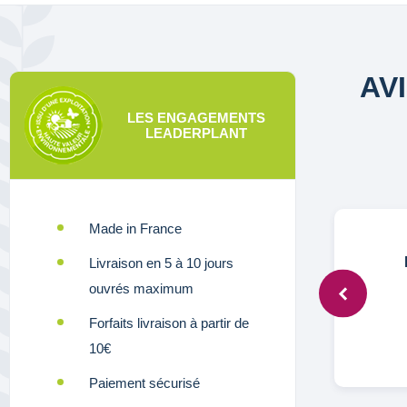
AV
LES ENGAGEMENTS
LEADERPLANT
Made in France
Anonymous,
8 déc. 2023
Livraison en 5 à 10 jours
ouvrés maximum
Forfaits livraison à partir de
Conforme à la description.
10€
Paiement sécurisé