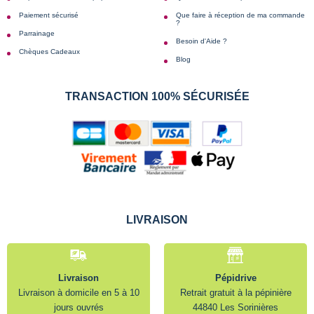
Paiement sécurisé
Que faire à réception de ma commande
?
Parrainage
Besoin d'Aide ?
Chèques Cadeaux
Blog
TRANSACTION 100% SÉCURISÉE
LIVRAISON
Livraison
Pépidrive
Livraison à domicile en 5 à 10
Retrait gratuit à la pépinière
jours ouvrés
44840 Les Sorinières