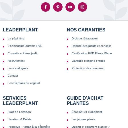
LEADERPLANT
NOS GARANTIES
La pépinière
Droit de rétractation
L'horticulture durable HVE
Reprise des plants et conseils
Conseils et idées jardin
Certification HVE Plante Bleue
Recrutement
Garantie d'origine France
Les catalogues
Protection des données
Contact
Les Bienfaits du végétal
SERVICES
GUIDE D'ACHAT
LEADERPLANT
PLANTES
Frais de Livraison
Écoplant et Turboplant
Livraison & Délais
Les jeunes plants
Pepidrive - Retrait à la pépinière
Quand et comment planter ?