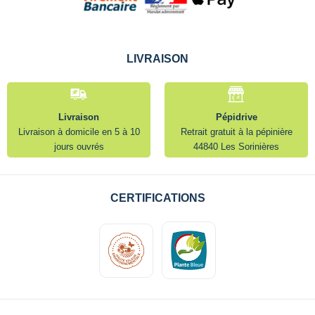
LIVRAISON
Livraison
Pépidrive
Livraison à domicile en 5 à 10
Retrait gratuit à la pépinière
jours ouvrés
44840 Les Sorinières
CERTIFICATIONS