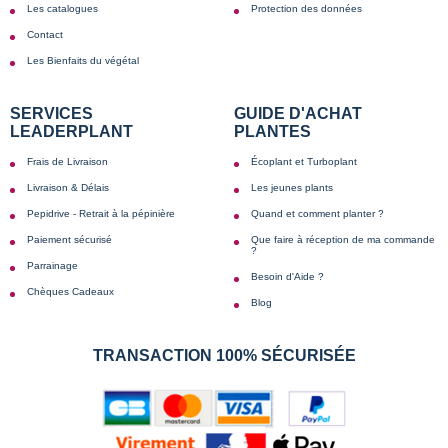
Les catalogues
Protection des données
Contact
Les Bienfaits du végétal
SERVICES
GUIDE D'ACHAT
LEADERPLANT
PLANTES
Frais de Livraison
Écoplant et Turboplant
Livraison & Délais
Les jeunes plants
Pepidrive - Retrait à la pépinière
Quand et comment planter ?
Paiement sécurisé
Que faire à réception de ma commande
?
Parrainage
Besoin d'Aide ?
Chèques Cadeaux
Blog
TRANSACTION 100% SÉCURISÉE