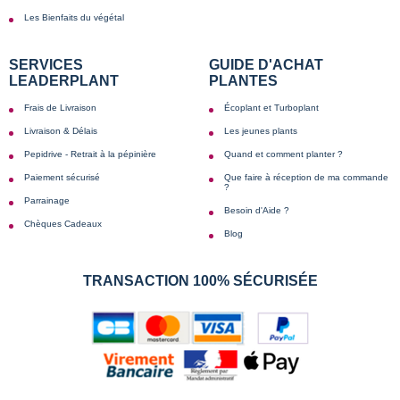
Les Bienfaits du végétal
SERVICES
GUIDE D'ACHAT
LEADERPLANT
PLANTES
Frais de Livraison
Écoplant et Turboplant
Livraison & Délais
Les jeunes plants
Pepidrive - Retrait à la pépinière
Quand et comment planter ?
Paiement sécurisé
Que faire à réception de ma commande
?
Parrainage
Besoin d'Aide ?
Chèques Cadeaux
Blog
TRANSACTION 100% SÉCURISÉE