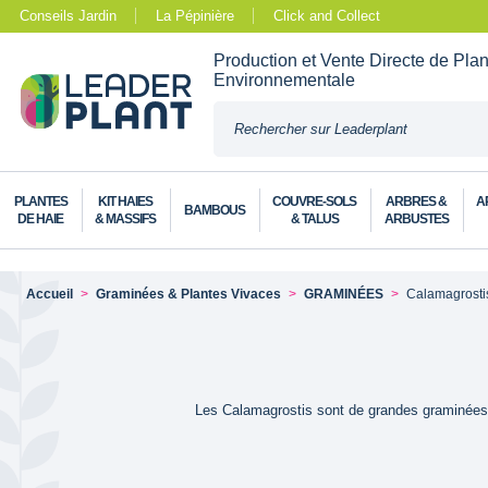
Conseils Jardin
La Pépinière
Click and Collect
Production et Vente Directe de Pla
Environnementale
PLANTES
KIT HAIES
COUVRE-SOLS
ARBRES &
A
BAMBOUS
DE HAIE
& MASSIFS
& TALUS
ARBUSTES
Accueil
Graminées & Plantes Vivaces
GRAMINÉES
Calamagrosti
Les Calamagrostis sont de grandes graminées qu