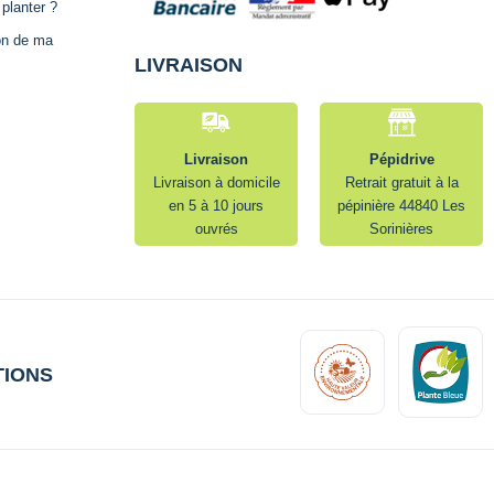
planter ?
ion de ma
LIVRAISON
Livraison
Pépidrive
Livraison à domicile
Retrait gratuit à la
en 5 à 10 jours
pépinière 44840 Les
ouvrés
Sorinières
TIONS