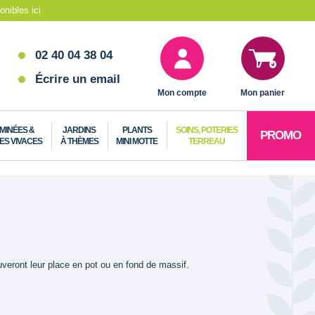
nibles ici
02 40 04 38 04
Écrire un email
Mon compte
Mon panier
MINÉES &
JARDINS
PLANTS
SOINS, POTERIES
PROMO
ES VIVACES
À THÈMES
MINI MOTTE
TERREAU
uveront leur place en pot ou en fond de massif.