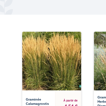
Gram
Graminée
À partir de
Herb
Calamagrostis
Diam