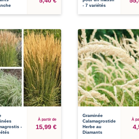
5,40 €
55,
anche
- 7 variétés
e
Graminée
À partir de
À pa
inées
Calamagrostide
15,99 €
4,
agrostis -
Herbe au
iétés
Diamants