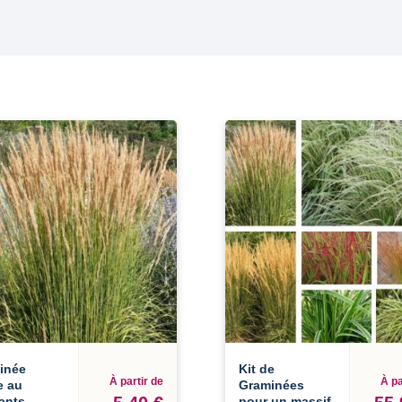
inée
Kit de
À partir de
À pa
e au
Graminées
ants
pour un massif