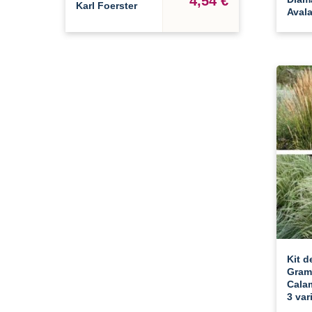
4,54 €
Karl Foerster
Aval
Kit d
Gram
Calam
3 var