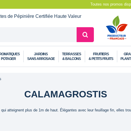
Toutes nos promos dispo
ntes de Pépinière
Certifiée Haute Valeur
ROMATIQUES
JARDINS
TERRASSES
FRUITIERS
GRA
POTAGER
SANS ARROSAGE
& BALCONS
& PETITS FRUITS
PLANT
s
CALAMAGROSTIS
i atteignent plus de 1m de haut. Élégantes avec leur feuillage fin, elles tro