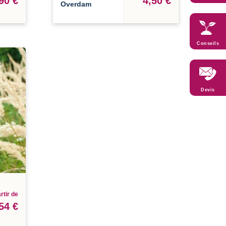
90 €
4,50 €
Overdam
Conseils
Devis
rtir de
54 €