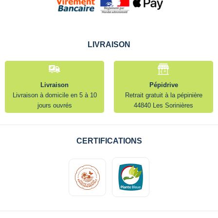
LIVRAISON
Livraison
Pépidrive
Livraison à domicile en 5 à 10
Retrait gratuit à la pépinière
jours ouvrés
44840 Les Sorinières
CERTIFICATIONS