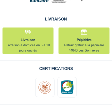
LIVRAISON
Livraison
Pépidrive
Livraison à domicile en 5 à 10
Retrait gratuit à la pépinière
jours ouvrés
44840 Les Sorinières
CERTIFICATIONS