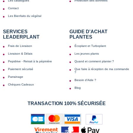
Les catalogues
Protection des données
Contact
Les Bienfaits du végétal
SERVICES
GUIDE D'ACHAT
LEADERPLANT
PLANTES
Frais de Livraison
Écoplant et Turboplant
Livraison & Délais
Les jeunes plants
Pepidrive - Retrait à la pépinière
Quand et comment planter ?
Paiement sécurisé
Que faire à réception de ma commande
?
Parrainage
Besoin d'Aide ?
Chèques Cadeaux
Blog
TRANSACTION 100% SÉCURISÉE