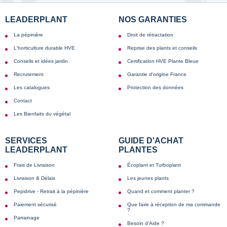
LEADERPLANT
NOS GARANTIES
La pépinière
Droit de rétractation
L'horticulture durable HVE
Reprise des plants et conseils
Conseils et idées jardin
Certification HVE Plante Bleue
Recrutement
Garantie d'origine France
Les catalogues
Protection des données
Contact
Les Bienfaits du végétal
SERVICES
GUIDE D'ACHAT
LEADERPLANT
PLANTES
Frais de Livraison
Écoplant et Turboplant
Livraison & Délais
Les jeunes plants
Pepidrive - Retrait à la pépinière
Quand et comment planter ?
Paiement sécurisé
Que faire à réception de ma commande
?
Parrainage
Besoin d'Aide ?