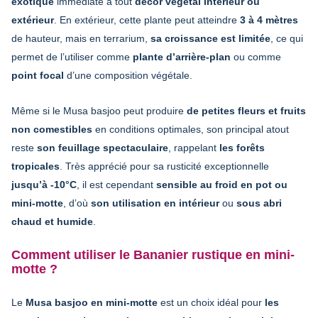
exotique
immédiate à tout
décor végétal intérieur ou
extérieur
. En extérieur, cette plante peut atteindre
3 à 4 mètres
de hauteur, mais en terrarium,
sa croissance est limitée
, ce qui
permet de l’utiliser comme
plante d’arrière-plan
ou comme
point focal
d’une composition végétale.
Même si le Musa basjoo peut produire
de petites fleurs et fruits
non comestibles
en conditions optimales, son principal atout
reste
son feuillage spectaculaire
, rappelant
les forêts
tropicales
. Très apprécié pour sa rusticité exceptionnelle
jusqu’à -10°C
, il est cependant
sensible au froid en pot ou
mini-motte
, d’où
son utilisation en intérieur
ou
sous abri
chaud et humide
.
Comment utiliser le Bananier rustique en mini-
motte ?
Le
Musa basjoo en mini-motte
est un choix idéal pour
les