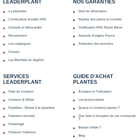
LEADERPLANT
NOS GARANTIES
La pépinière
Droit de rétractation
L'horticulture durable HVE
Reprise des plants et conseils
Conseils et idées jardin
Certification HVE Plante Bleue
Recrutement
Garantie d'origine France
Les catalogues
Protection des données
Contact
Les Bienfaits du végétal
SERVICES
GUIDE D'ACHAT
LEADERPLANT
PLANTES
Frais de Livraison
Écoplant et Turboplant
Livraison & Délais
Les jeunes plants
Pepidrive - Retrait à la pépinière
Quand et comment planter ?
Paiement sécurisé
Que faire à réception de ma commande
?
Parrainage
Besoin d'Aide ?
Chèques Cadeaux
Blog