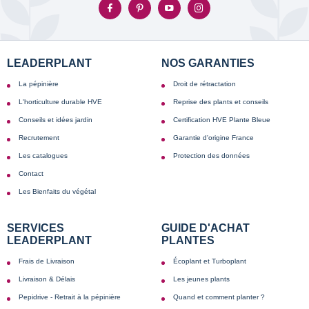
LEADERPLANT
NOS GARANTIES
La pépinière
Droit de rétractation
L'horticulture durable HVE
Reprise des plants et conseils
Conseils et idées jardin
Certification HVE Plante Bleue
Recrutement
Garantie d'origine France
Les catalogues
Protection des données
Contact
Les Bienfaits du végétal
SERVICES
GUIDE D'ACHAT
LEADERPLANT
PLANTES
Frais de Livraison
Écoplant et Turboplant
Livraison & Délais
Les jeunes plants
Pepidrive - Retrait à la pépinière
Quand et comment planter ?