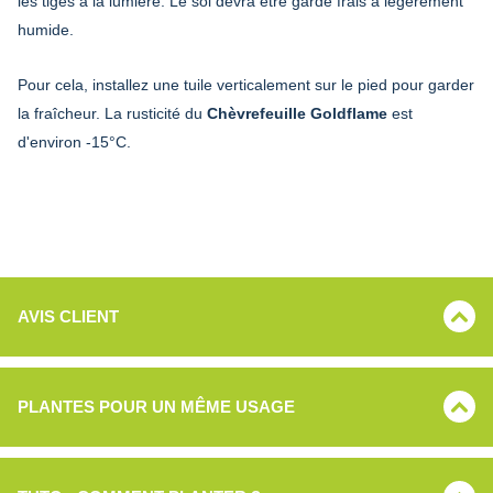
les tiges à la lumière. Le sol devra être gardé frais à légèrement
humide.
Pour cela, installez une tuile verticalement sur le pied pour garder
la fraîcheur. La rusticité du
Chèvrefeuille Goldflame
est
d'environ -15°C.
AVIS CLIENT
PLANTES POUR UN MÊME USAGE