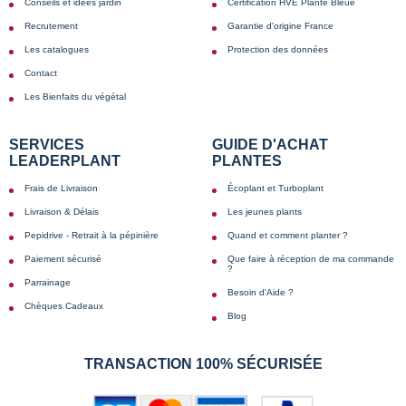
Conseils et idées jardin
Certification HVE Plante Bleue
Recrutement
Garantie d'origine France
Les catalogues
Protection des données
Contact
Les Bienfaits du végétal
SERVICES
GUIDE D'ACHAT
LEADERPLANT
PLANTES
Frais de Livraison
Écoplant et Turboplant
Livraison & Délais
Les jeunes plants
Pepidrive - Retrait à la pépinière
Quand et comment planter ?
Paiement sécurisé
Que faire à réception de ma commande
?
Parrainage
Besoin d'Aide ?
Chèques Cadeaux
Blog
TRANSACTION 100% SÉCURISÉE