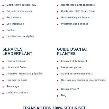
L'horticulture durable HVE
Reprise des plants et conseils
Conseils et idées jardin
Certification HVE Plante Bleue
Recrutement
Garantie d'origine France
Les catalogues
Protection des données
Contact
Les Bienfaits du végétal
SERVICES
GUIDE D'ACHAT
LEADERPLANT
PLANTES
Frais de Livraison
Écoplant et Turboplant
Livraison & Délais
Les jeunes plants
Pepidrive - Retrait à la pépinière
Quand et comment planter ?
Paiement sécurisé
Que faire à réception de ma commande
?
Parrainage
Besoin d'Aide ?
Chèques Cadeaux
Blog
TRANSACTION 100% SÉCURISÉE