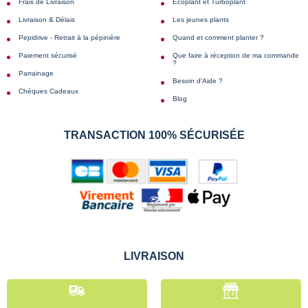
Frais de Livraison
Écoplant et Turboplant
Livraison & Délais
Les jeunes plants
Pepidrive - Retrait à la pépinière
Quand et comment planter ?
Paiement sécurisé
Que faire à réception de ma commande
?
Parrainage
Besoin d'Aide ?
Chèques Cadeaux
Blog
TRANSACTION 100% SÉCURISÉE
LIVRAISON