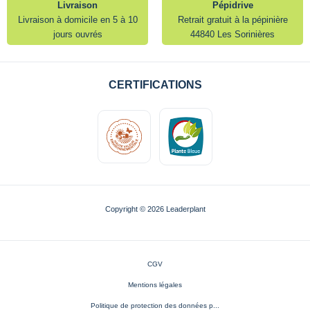
Livraison
Pépidrive
Livraison à domicile en 5 à 10
Retrait gratuit à la pépinière
jours ouvrés
44840 Les Sorinières
CERTIFICATIONS
Copyright © 2026 Leaderplant
CGV
Mentions légales
Politique de protection des données p...