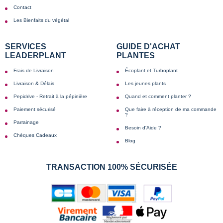
Contact
Les Bienfaits du végétal
SERVICES
GUIDE D'ACHAT
LEADERPLANT
PLANTES
Frais de Livraison
Écoplant et Turboplant
Livraison & Délais
Les jeunes plants
Pepidrive - Retrait à la pépinière
Quand et comment planter ?
Paiement sécurisé
Que faire à réception de ma commande
?
Parrainage
Besoin d'Aide ?
Chèques Cadeaux
Blog
TRANSACTION 100% SÉCURISÉE