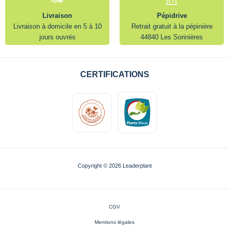
Livraison
Pépidrive
Livraison à domicile en 5 à 10
Retrait gratuit à la pépinière
jours ouvrés
44840 Les Sorinières
CERTIFICATIONS
Copyright © 2026 Leaderplant
CGV
Mentions légales