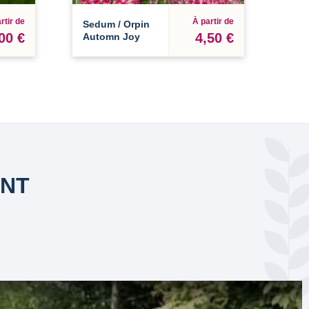
rtir de
À partir de
Sedum / Orpin
00 €
4,50 €
Automn Joy
ANT