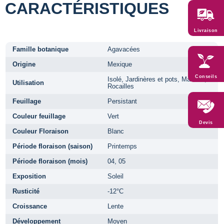
CARACTÉRISTIQUES
Livraison
Famille botanique
Agavacées
Origine
Mexique
Conseils
Isolé, Jardinères et pots, Massifs,
Utilisation
Rocailles
Feuillage
Persistant
Couleur feuillage
Vert
Devis
Couleur Floraison
Blanc
Période floraison (saison)
Printemps
Période floraison (mois)
04, 05
Exposition
Soleil
Rusticité
-12°C
Croissance
Lente
Développement
Moyen