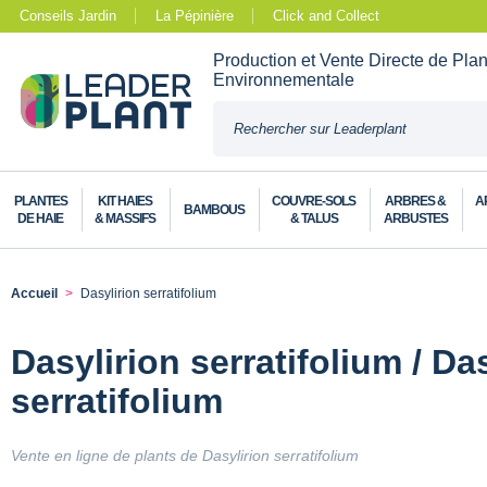
Conseils Jardin
La Pépinière
Click and Collect
Production et Vente Directe de Pla
Environnementale
PLANTES
KIT HAIES
COUVRE-SOLS
ARBRES &
A
BAMBOUS
DE HAIE
& MASSIFS
& TALUS
ARBUSTES
Accueil
Dasylirion serratifolium
Dasylirion serratifolium / Da
serratifolium
Vente en ligne de plants de Dasylirion serratifolium