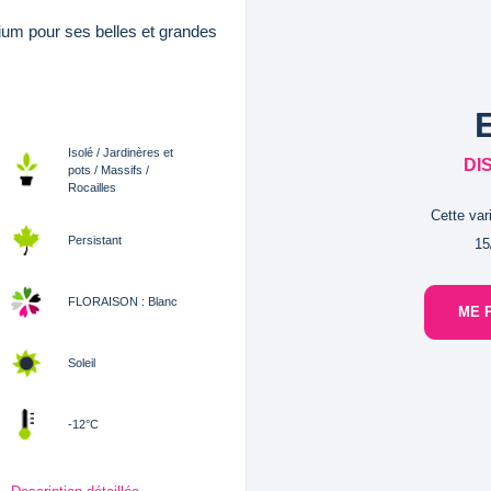
olium pour ses belles et grandes
Isolé / Jardinères et
DI
pots / Massifs /
Rocailles
Cette var
Persistant
15
FLORAISON : Blanc
ME 
Soleil
-12°C