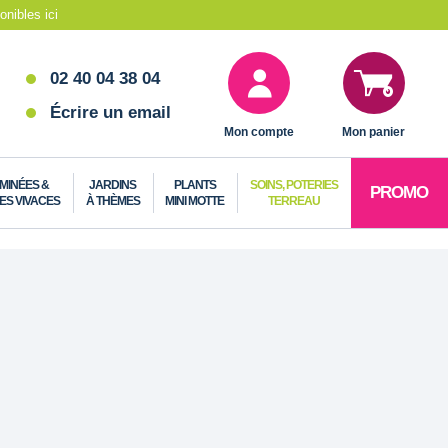
nibles ici
02 40 04 38 04
Écrire un email
Mon compte
Mon panier
MINÉES &
JARDINS
PLANTS
SOINS, POTERIES
PROMO
ES VIVACES
À THÈMES
MINI MOTTE
TERREAU