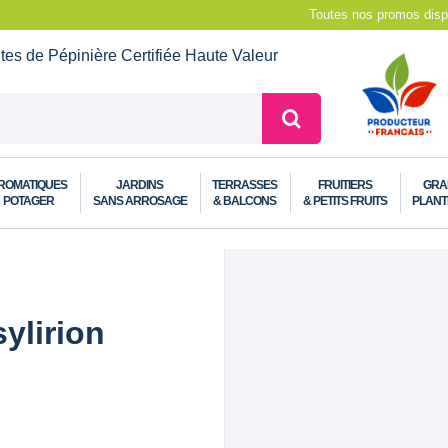
Toutes nos promos dispo
ntes de Pépinière
Certifiée Haute Valeur
ROMATIQUES
JARDINS
TERRASSES
FRUITIERS
GRA
POTAGER
SANS ARROSAGE
& BALCONS
& PETITS FRUITS
PLANT
sylirion