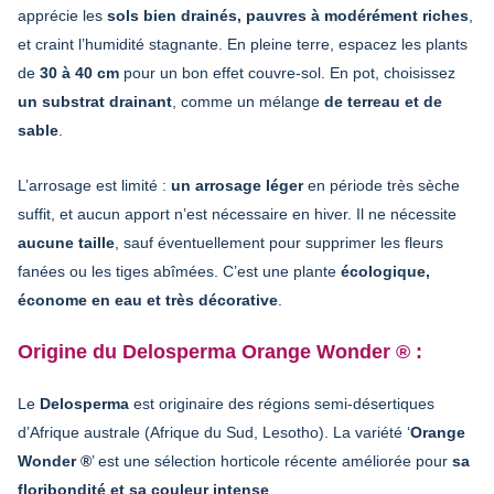
apprécie les
sols bien drainés, pauvres à modérément riches
,
et craint l’humidité stagnante. En pleine terre, espacez les plants
de
30 à 40 cm
pour un bon effet couvre-sol. En pot, choisissez
un substrat drainant
, comme un mélange
de terreau et de
sable
.
L’arrosage est limité :
un arrosage léger
en période très sèche
suffit, et aucun apport n’est nécessaire en hiver. Il ne nécessite
aucune taille
, sauf éventuellement pour supprimer les fleurs
fanées ou les tiges abîmées. C’est une plante
écologique,
économe en eau et très décorative
.
Origine du Delosperma Orange Wonder ® :
Le
Delosperma
est originaire des régions semi-désertiques
d’Afrique australe (Afrique du Sud, Lesotho). La variété ‘
Orange
Wonder ®
’ est une sélection horticole récente améliorée pour
sa
floribondité et sa couleur intense
.