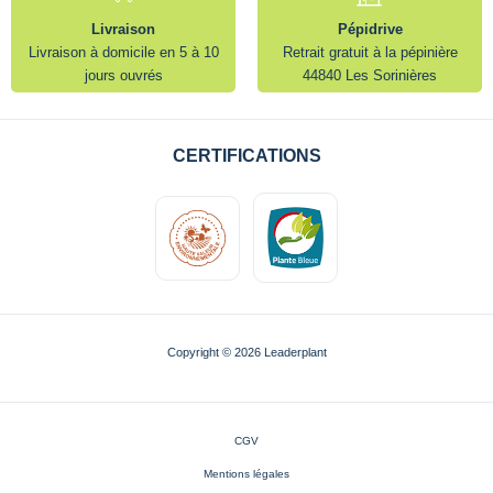
Livraison
Pépidrive
Livraison à domicile en 5 à 10
Retrait gratuit à la pépinière
jours ouvrés
44840 Les Sorinières
CERTIFICATIONS
Copyright © 2026 Leaderplant
CGV
Mentions légales