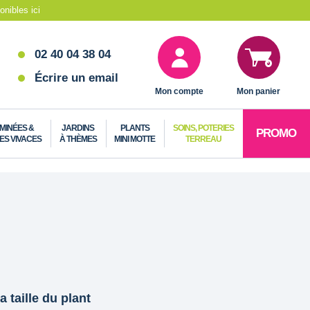
nibles ici
02 40 04 38 04
Écrire un email
Mon compte
Mon panier
MINÉES &
JARDINS
PLANTS
SOINS, POTERIES
PROMO
ES VIVACES
À THÈMES
MINI MOTTE
TERREAU
a taille du plant