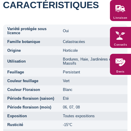
CARACTÉRISTIQUES
Livraison
Variété protégée sous
Oui
licence
Famille botanique
Celastracées
Conseils
Origine
Horticole
Bordures, Haie, Jardinères et pots,
Utilisation
Massifs
Feuillage
Persistant
Devis
Couleur feuillage
Vert
Couleur Floraison
Blanc
Période floraison (saison)
Eté
Période floraison (mois)
06, 07, 08
Exposition
Toutes expositions
Rusticité
-15°C