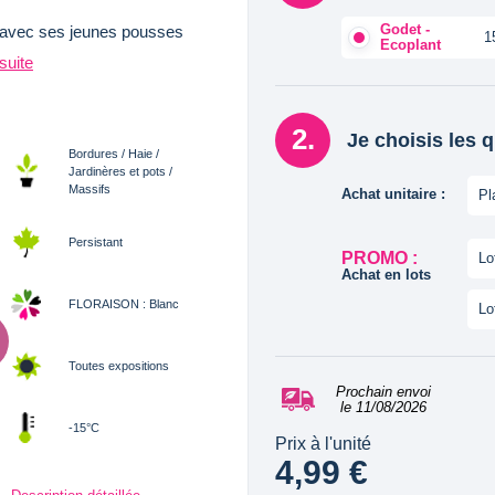
Godet -
é avec ses jeunes pousses
1
Ecoplant
 suite
Je choisis les 
Bordures / Haie /
Jardinères et pots /
Massifs
Achat unitaire :
Pl
Persistant
PROMO :
Lo
Achat en lots
FLORAISON : Blanc
Lo
Toutes expositions
Prochain envoi
le 11/08/2026
-15°C
Prix à l'unité
4,99 €