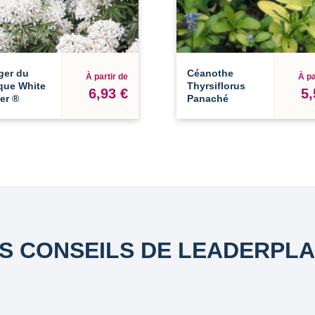
ger du
Céanothe
À partir de
À pa
que White
Thyrsiflorus
6,93 €
5,
er ®
Panaché
S CONSEILS DE LEADERPL