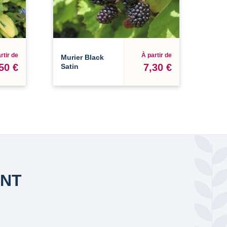
rtir de
À partir de
Murier Black
50 €
7,30 €
Satin
ANT