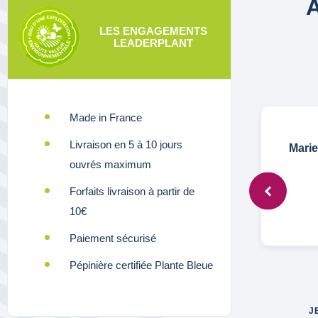
LES ENGAGEMENTS
LEADERPLANT
Made in France
Livraison en 5 à 10 jours
C,
21 nov. 2024
Marie
ouvrés maximum
Forfaits livraison à partir de
plante la semaine derniere nous verrons
10€
le resultat au printemps
Paiement sécurisé
Pépinière certifiée Plante Bleue
J