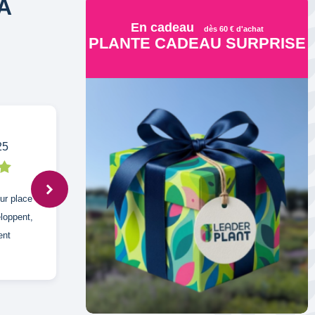
À
En cadeau
dès 60 € d'achat
PLANTE CADEAU SURPRISE
25
Raymond,
16 juin 2025
eur place
Petits arbustes pointés de blanc que la
eloppent,
pyrale n' attaquera pas.
ent