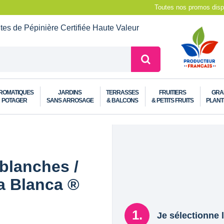
Toutes nos promos dispo
ntes de Pépinière
Certifiée Haute Valeur
ROMATIQUES
JARDINS
TERRASSES
FRUITIERS
GRA
POTAGER
SANS ARROSAGE
& BALCONS
& PETITS FRUITS
PLANT
blanches /
a Blanca ®
Je sélectionne l