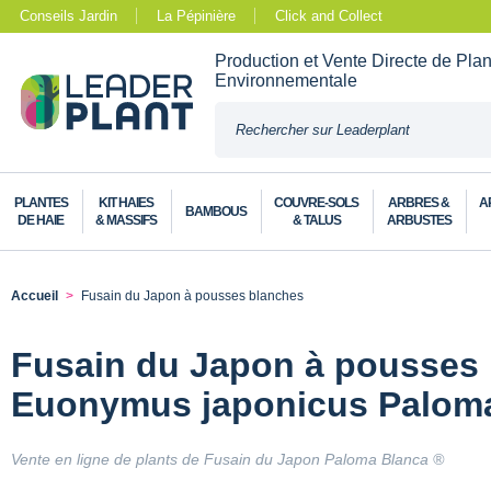
Conseils Jardin
La Pépinière
Click and Collect
Production et Vente Directe de Pla
Environnementale
PLANTES
KIT HAIES
COUVRE-SOLS
ARBRES &
A
BAMBOUS
DE HAIE
& MASSIFS
& TALUS
ARBUSTES
Accueil
Fusain du Japon à pousses blanches
Fusain du Japon à pousses 
Euonymus japonicus Palom
Vente en ligne de plants de Fusain du Japon Paloma Blanca ®