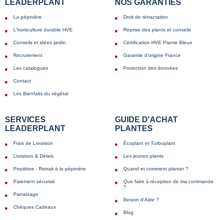
LEADERPLANT
NOS GARANTIES
La pépinière
Droit de rétractation
L'horticulture durable HVE
Reprise des plants et conseils
Conseils et idées jardin
Certification HVE Plante Bleue
Recrutement
Garantie d'origine France
Les catalogues
Protection des données
Contact
Les Bienfaits du végétal
SERVICES
GUIDE D'ACHAT
LEADERPLANT
PLANTES
Frais de Livraison
Écoplant et Turboplant
Livraison & Délais
Les jeunes plants
Pepidrive - Retrait à la pépinière
Quand et comment planter ?
Paiement sécurisé
Que faire à réception de ma commande
?
Parrainage
Besoin d'Aide ?
Chèques Cadeaux
Blog