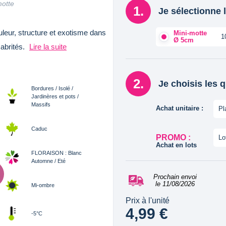
motte
Je sélectionne l
uleur, structure et exotisme dans
Mini-motte
1
Ø 5cm
 abrités.
Lire la suite
Je choisis les 
Bordures / Isolé /
Jardinères et pots /
Massifs
Achat unitaire :
Pl
Caduc
PROMO :
Lo
Achat en lots
FLORAISON : Blanc
Automne / Eté
Prochain envoi
le 11/08/2026
Mi-ombre
Prix à l'unité
4,99 €
-5°C