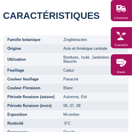
CARACTÉRISTIQUES
Livraison
Famille botanique
Zingibéracées
Conseils
Origine
Asie et Amérique centrale
Bordures, Isolé, Jardinères et pots,
Utilisation
Massifs
Feuillage
Caduc
Devis
Couleur feuillage
Panaché
Couleur Floraison
Blanc
Période floraison (saison)
Automne, Eté
Période floraison (mois)
06, 07, 08
Exposition
Mi-ombre
Rusticité
-5°C