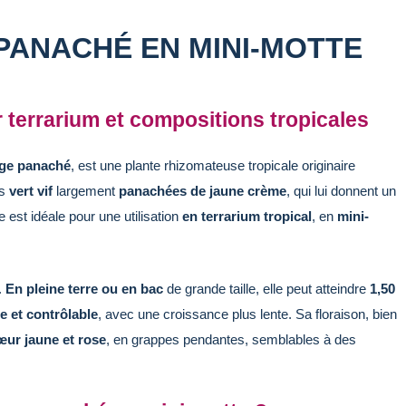
PANACHÉ EN MINI-MOTTE
 terrarium et compositions tropicales
age panaché
, est une plante rhizomateuse tropicale originaire
es
vert vif
largement
panachées de jaune crème
, qui lui donnent un
le est idéale pour une utilisation
en terrarium tropical
, en
mini-
.
En pleine terre ou en bac
de grande taille, elle peut atteindre
1,50
e et contrôlable
, avec une croissance plus lente. Sa floraison, bien
œur jaune et rose
, en grappes pendantes, semblables à des