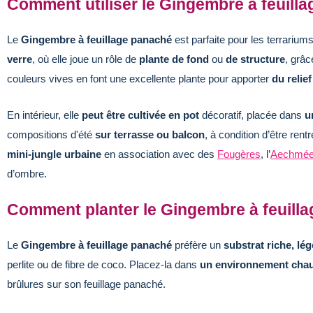
Comment utiliser le Gingembre à feuill
Le
Gingembre à feuillage panaché
est parfaite pour les terrarium
verre
, où elle joue un rôle de
plante de fond
ou
de structure
, grâc
couleurs vives en font une excellente plante pour apporter
du relief
En intérieur, elle
peut être cultivée en pot
décoratif, placée dans
u
compositions d'été
sur terrasse ou balcon
, à condition d’être ren
mini-jungle urbaine
en association avec des
Fougères
, l’
Aechmée 
d’ombre.
Comment planter le Gingembre à feuilla
Le
Gingembre à feuillage panaché
préfère un
substrat riche, lég
perlite ou de fibre de coco. Placez-la dans
un environnement cha
brûlures sur son feuillage panaché.