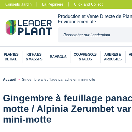
Conseils Jardin
La Pépinière
Click and Collect
Production et Vente Directe de Pla
Environnementale
PLANTES
KIT HAIES
COUVRE-SOLS
ARBRES &
A
BAMBOUS
DE HAIE
& MASSIFS
& TALUS
ARBUSTES
Accueil
Gingembre à feuillage panaché en mini-motte
Gingembre à feuillage panac
motte / Alpinia Zerumbet var
mini-motte