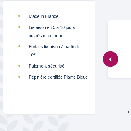
Made in France
Livraison en 5 à 10 jours
ouvrés maximum
Marc,
3 déc. 2025
Forfaits livraison à partir de
10€
Bien
Paiement sécurisé
nes
asse
Pépinière certifiée Plante Bleue
J