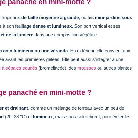
age panaché en mini-motte ?
s tropicaux
de taille moyenne à grande
, ou
les mini-jardins sous
e à son feuillage
dense et lumineux
. Son port vertical et ses
 et de la lumière
dans une composition végétale.
n coin lumineux ou une véranda
. En extérieur, elle convient aux
trée avant les premières gelées. Elle peut aussi s’intégrer à une
à sépales soudés
(broméliacée), des
mousses
ou autres plantes
ge panaché en mini-motte ?
er et drainant
, comme un mélange de terreau avec un peu de
ud
(20–28 °C) et
lumineux
, mais sans soleil direct, pour éviter les