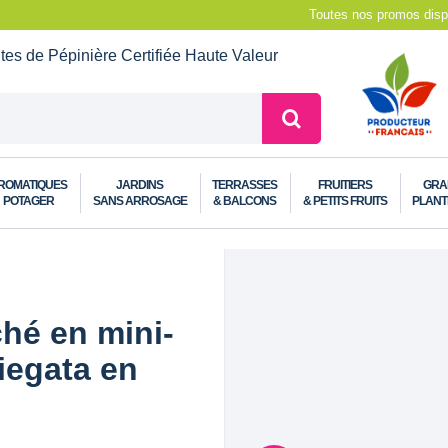
Toutes nos promos dispo
ntes de Pépinière
Certifiée Haute Valeur
ROMATIQUES
JARDINS
TERRASSES
FRUITIERS
GRA
POTAGER
SANS ARROSAGE
& BALCONS
& PETITS FRUITS
PLANT
hé en mini-
iegata en