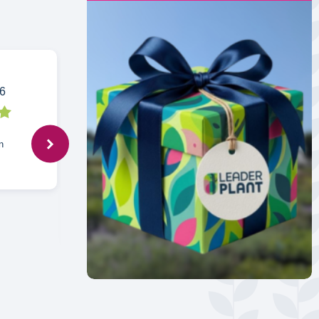
6
Louise,
22 févr. 2026
n
La plante est arrivée en bon état.
Rempotée immédiatement, ses racines
sont saines. J'attends juste qu'elle fasse
ses feuilles.