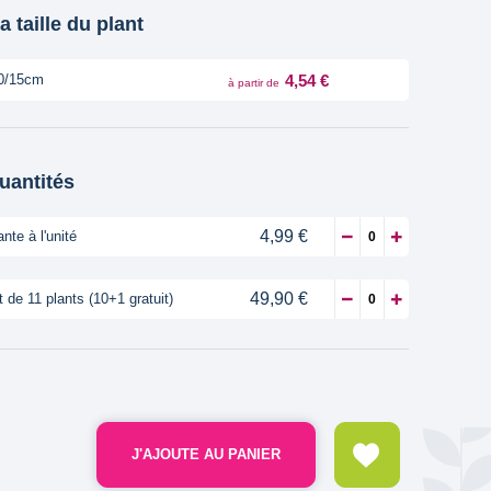
a taille du plant
4,54 €
0/15cm
à partir de
quantités
4,99 €
ante à l'unité
49,90 €
t de 11 plants (10+1 gratuit)
J'AJOUTE AU PANIER