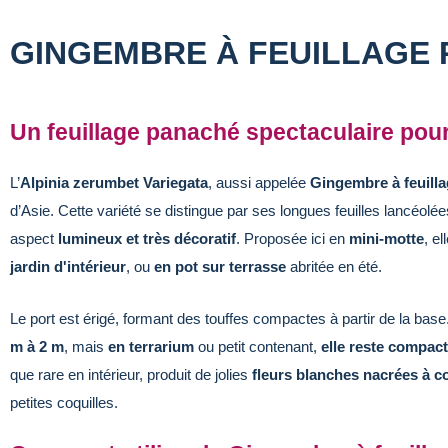
GINGEMBRE À FEUILLAGE 
Un feuillage panaché spectaculaire pour
L’
Alpinia zerumbet Variegata
, aussi appelée
Gingembre à feuill
d’Asie. Cette variété se distingue par ses longues feuilles lancéolé
aspect
lumineux et très décoratif
. Proposée ici en
mini-motte
, el
jardin d'intérieur
, ou
en pot sur terrasse
abritée en été.
Le port est érigé, formant des touffes compactes à partir de la base
m à 2 m
, mais
en terrarium
ou petit contenant,
elle reste compact
que rare en intérieur, produit de jolies
fleurs blanches nacrées à c
petites coquilles.