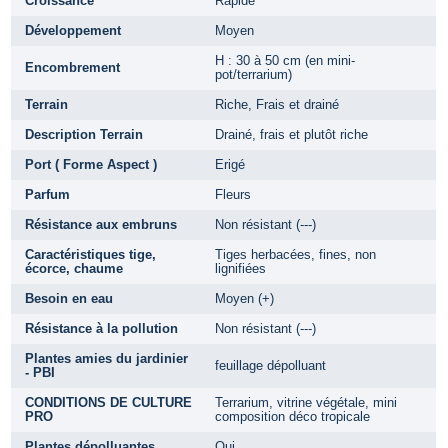
Croissance
Rapide
Développement
Moyen
H : 30 à 50 cm (en mini-
Encombrement
pot/terrarium)
Terrain
Riche, Frais et drainé
Description Terrain
Drainé, frais et plutôt riche
Port ( Forme Aspect )
Erigé
Parfum
Fleurs
Résistance aux embruns
Non résistant (---)
Caractéristiques tige,
Tiges herbacées, fines, non
écorce, chaume
lignifiées
Besoin en eau
Moyen (+)
Résistance à la pollution
Non résistant (---)
Plantes amies du jardinier
feuillage dépolluant
- PBI
CONDITIONS DE CULTURE
Terrarium, vitrine végétale, mini
PRO
composition déco tropicale
Plantes dépolluantes
Oui