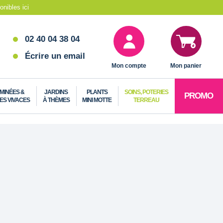
nibles ici
02 40 04 38 04
Écrire un email
Mon compte
Mon panier
MINÉES &
JARDINS
PLANTS
SOINS, POTERIES
PROMO
ES VIVACES
À THÈMES
MINI MOTTE
TERREAU