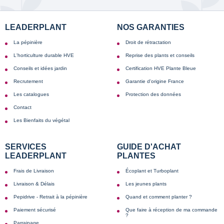
LEADERPLANT
NOS GARANTIES
La pépinière
Droit de rétractation
L'horticulture durable HVE
Reprise des plants et conseils
Conseils et idées jardin
Certification HVE Plante Bleue
Recrutement
Garantie d'origine France
Les catalogues
Protection des données
Contact
Les Bienfaits du végétal
SERVICES
GUIDE D'ACHAT
LEADERPLANT
PLANTES
Frais de Livraison
Écoplant et Turboplant
Livraison & Délais
Les jeunes plants
Pepidrive - Retrait à la pépinière
Quand et comment planter ?
Paiement sécurisé
Que faire à réception de ma commande
?
Parrainage