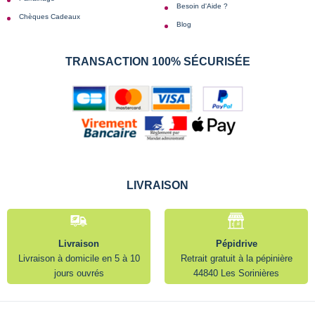
Besoin d'Aide ?
Chèques Cadeaux
Blog
TRANSACTION 100% SÉCURISÉE
LIVRAISON
Livraison
Pépidrive
Livraison à domicile en 5 à 10
Retrait gratuit à la pépinière
jours ouvrés
44840 Les Sorinières