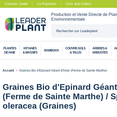
Conseils Jardin
La Pépinière
Click and Collect
Production et Vente Directe de Pla
Environnementale
PLANTES
KIT HAIES
COUVRE-SOLS
ARBRES &
A
BAMBOUS
DE HAIE
& MASSIFS
& TALUS
ARBUSTES
Accueil
Graines Bio d'Epinard Géant d'hiver (Ferme de Sainte Marthe)
Graines Bio d'Epinard Géant
(Ferme de Sainte Marthe) / S
oleracea (Graines)