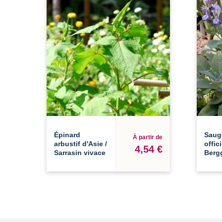
Épinard
Saug
À partir de
arbustif d'Asie /
offic
4,54 €
Sarrasin vivace
Berg