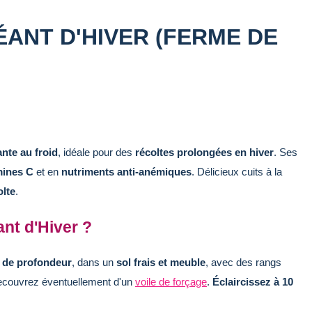
ÉANT D'HIVER (FERME DE
ante au froid
, idéale pour des
récoltes prolongées en hiver
. Ses
mines C
et en
nutriments anti-anémiques
. Délicieux cuits à la
olte
.
nt d'Hiver ?
 de profondeur
, dans un
sol frais et meuble
, avec des rangs
recouvrez éventuellement d'un
voile de forçage
.
Éclaircissez à 10