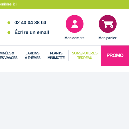
nibles ici
02 40 04 38 04
Écrire un email
Mon compte
Mon panier
MINÉES &
JARDINS
PLANTS
SOINS, POTERIES
PROMO
ES VIVACES
À THÈMES
MINI MOTTE
TERREAU