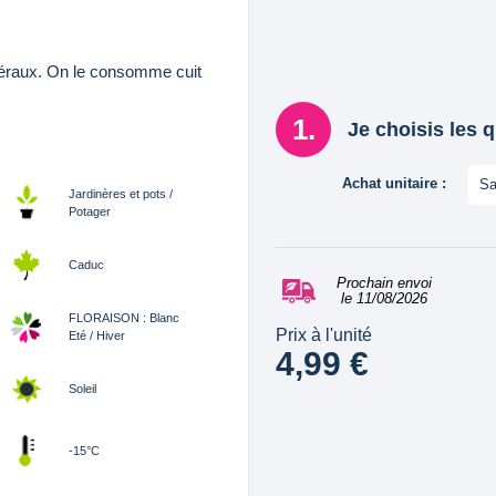
inéraux. On le consomme cuit
Je choisis les 
Achat unitaire :
Sa
Jardinères et pots /
Potager
Caduc
Prochain envoi
le 11/08/2026
FLORAISON : Blanc
Prix à l'unité
Eté / Hiver
4,99 €
Soleil
-15°C