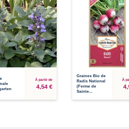
Graines Bio de
e
À partir de
À pa
Radis National
inale
4,54 €
4,
(Ferme de
garten
Sainte...