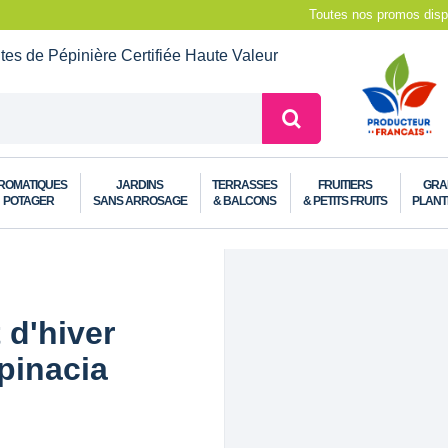
Toutes nos promos dispo
ntes de Pépinière
Certifiée Haute Valeur
ROMATIQUES
JARDINS
TERRASSES
FRUITIERS
GRA
POTAGER
SANS ARROSAGE
& BALCONS
& PETITS FRUITS
PLANT
 d'hiver
pinacia