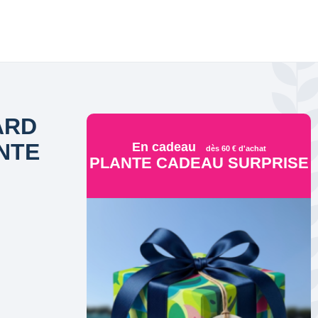
ARD
NTE
En cadeau
dès 60 € d'achat
PLANTE CADEAU SURPRISE