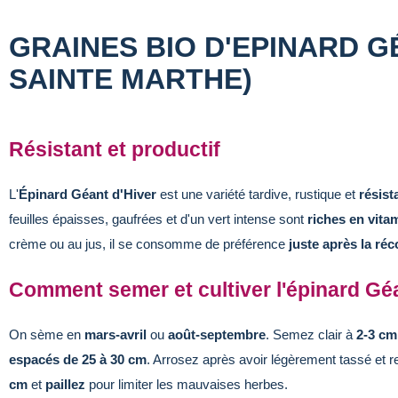
GRAINES BIO D'EPINARD G
SAINTE MARTHE)
Résistant et productif
L'
Épinard Géant d'Hiver
est une variété tardive, rustique et
résist
feuilles épaisses, gaufrées et d'un vert intense sont
riches en vita
crème ou au jus, il se consomme de préférence
juste après la réc
Comment semer et cultiver l'épinard Géa
On sème en
mars-avril
ou
août-septembre
. Semez clair à
2-3 cm
espacés de 25 à 30 cm
. Arrosez après avoir légèrement tassé et 
cm
et
paillez
pour limiter les mauvaises herbes.