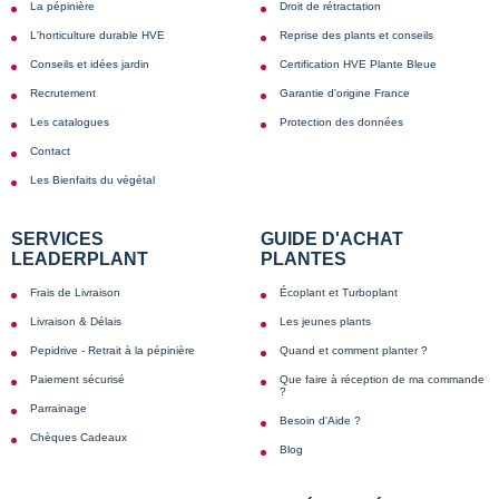
La pépinière
Droit de rétractation
L'horticulture durable HVE
Reprise des plants et conseils
Conseils et idées jardin
Certification HVE Plante Bleue
Recrutement
Garantie d'origine France
Les catalogues
Protection des données
Contact
Les Bienfaits du végétal
SERVICES
GUIDE D'ACHAT
LEADERPLANT
PLANTES
Frais de Livraison
Écoplant et Turboplant
Livraison & Délais
Les jeunes plants
Pepidrive - Retrait à la pépinière
Quand et comment planter ?
Paiement sécurisé
Que faire à réception de ma commande
?
Parrainage
Besoin d'Aide ?
Chèques Cadeaux
Blog