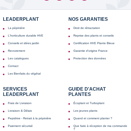
LEADERPLANT
NOS GARANTIES
La pépinière
Droit de rétractation
L'horticulture durable HVE
Reprise des plants et conseils
Conseils et idées jardin
Certification HVE Plante Bleue
Recrutement
Garantie d'origine France
Les catalogues
Protection des données
Contact
Les Bienfaits du végétal
SERVICES
GUIDE D'ACHAT
LEADERPLANT
PLANTES
Frais de Livraison
Écoplant et Turboplant
Livraison & Délais
Les jeunes plants
Pepidrive - Retrait à la pépinière
Quand et comment planter ?
Paiement sécurisé
Que faire à réception de ma commande
?