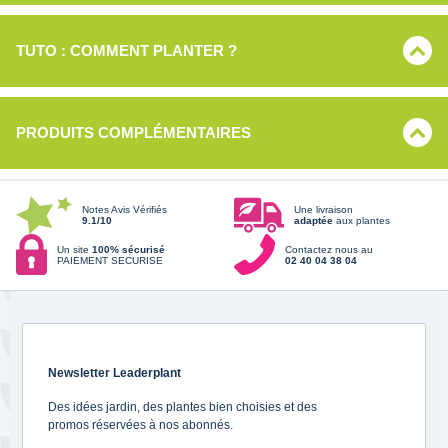
TUTO : COMMENT PLANTER ?
PRODUITS COMPLÉMENTAIRES
Notes Avis Vérifiés
Une livraison
9.1/10
adaptée
aux plantes
Un site
100% sécurisé
Contactez nous au
PAIEMENT SECURISE
02 40 04 38 04
Newsletter Leaderplant
Des idées jardin, des plantes bien choisies et des
promos réservées à nos abonnés.