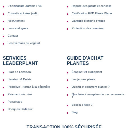
L'horticulture durable HVE
Reprise des plants et conseils
Conseils et idées jardin
Certification HVE Plante Bleue
Recrutement
Garantie d'origine France
Les catalogues
Protection des données
Contact
Les Bienfaits du végétal
SERVICES
GUIDE D'ACHAT
LEADERPLANT
PLANTES
Frais de Livraison
Écoplant et Turboplant
Livraison & Délais
Les jeunes plants
Pepidrive - Retrait à la pépinière
Quand et comment planter ?
Paiement sécurisé
Que faire à réception de ma commande
?
Parrainage
Besoin d'Aide ?
Chèques Cadeaux
Blog
TRANSACTION 100% SÉCURISÉE