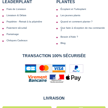
LEADERPLANT
PLANTES
Frais de Livraison
Écoplant et Turboplant
Livraison & Délais
Les jeunes plants
Pepidrive - Retrait à la pépinière
Quand et comment planter ?
Paiement sécurisé
Que faire à réception de ma commande
?
Parrainage
Besoin d'Aide ?
Chèques Cadeaux
Blog
TRANSACTION 100% SÉCURISÉE
LIVRAISON