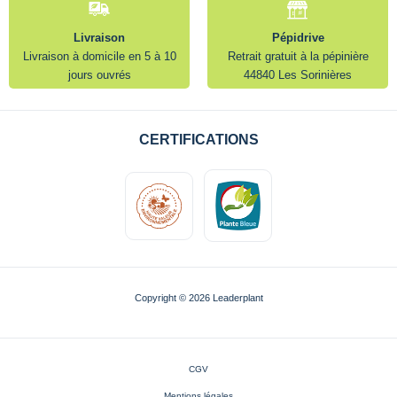
Livraison
Pépidrive
Livraison à domicile en 5 à 10
Retrait gratuit à la pépinière
jours ouvrés
44840 Les Sorinières
CERTIFICATIONS
Copyright © 2026 Leaderplant
CGV
Mentions légales