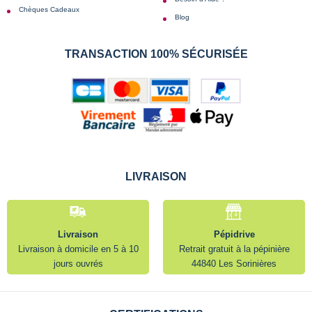
Chèques Cadeaux
Blog
TRANSACTION 100% SÉCURISÉE
LIVRAISON
Livraison
Pépidrive
Livraison à domicile en 5 à 10
Retrait gratuit à la pépinière
jours ouvrés
44840 Les Sorinières