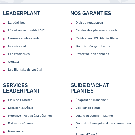
LEADERPLANT
NOS GARANTIES
La pépinière
Droit de rétractation
L'horticulture durable HVE
Reprise des plants et conseils
Conseils et idées jardin
Certification HVE Plante Bleue
Recrutement
Garantie d'origine France
Les catalogues
Protection des données
Contact
Les Bienfaits du végétal
SERVICES
GUIDE D'ACHAT
LEADERPLANT
PLANTES
Frais de Livraison
Écoplant et Turboplant
Livraison & Délais
Les jeunes plants
Pepidrive - Retrait à la pépinière
Quand et comment planter ?
Paiement sécurisé
Que faire à réception de ma commande
?
Parrainage
Besoin d'Aide ?