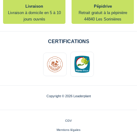
Livraison
Pépidrive
Livraison à domicile en 5 à 10
Retrait gratuit à la pépinière
jours ouvrés
44840 Les Sorinières
CERTIFICATIONS
Copyright © 2026 Leaderplant
CGV
Mentions légales