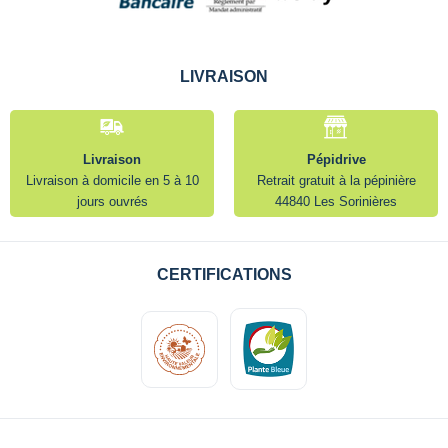
LIVRAISON
Livraison
Pépidrive
Livraison à domicile en 5 à 10
Retrait gratuit à la pépinière
jours ouvrés
44840 Les Sorinières
CERTIFICATIONS