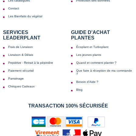
Les catalogues
Protection des données
Contact
Les Bienfaits du végétal
SERVICES
GUIDE D'ACHAT
LEADERPLANT
PLANTES
Frais de Livraison
Écoplant et Turboplant
Livraison & Délais
Les jeunes plants
Pepidrive - Retrait à la pépinière
Quand et comment planter ?
Paiement sécurisé
Que faire à réception de ma commande
?
Parrainage
Besoin d'Aide ?
Chèques Cadeaux
Blog
TRANSACTION 100% SÉCURISÉE