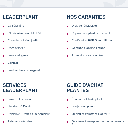
LEADERPLANT
NOS GARANTIES
La pépinière
Droit de rétractation
L'horticulture durable HVE
Reprise des plants et conseils
Conseils et idées jardin
Certification HVE Plante Bleue
Recrutement
Garantie d'origine France
Les catalogues
Protection des données
Contact
Les Bienfaits du végétal
SERVICES
GUIDE D'ACHAT
LEADERPLANT
PLANTES
Frais de Livraison
Écoplant et Turboplant
Livraison & Délais
Les jeunes plants
Pepidrive - Retrait à la pépinière
Quand et comment planter ?
Paiement sécurisé
Que faire à réception de ma commande
?