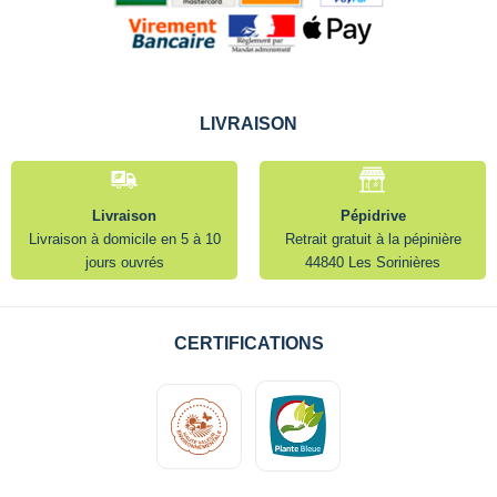
LIVRAISON
Livraison
Pépidrive
Livraison à domicile en 5 à 10
Retrait gratuit à la pépinière
jours ouvrés
44840 Les Sorinières
CERTIFICATIONS