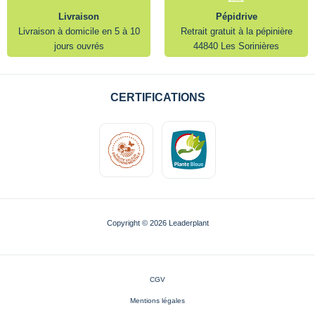
Livraison
Pépidrive
Livraison à domicile en 5 à 10
Retrait gratuit à la pépinière
jours ouvrés
44840 Les Sorinières
CERTIFICATIONS
Copyright © 2026 Leaderplant
CGV
Mentions légales