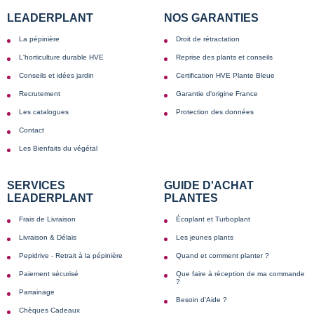
LEADERPLANT
NOS GARANTIES
La pépinière
Droit de rétractation
L'horticulture durable HVE
Reprise des plants et conseils
Conseils et idées jardin
Certification HVE Plante Bleue
Recrutement
Garantie d'origine France
Les catalogues
Protection des données
Contact
Les Bienfaits du végétal
SERVICES
GUIDE D'ACHAT
LEADERPLANT
PLANTES
Frais de Livraison
Écoplant et Turboplant
Livraison & Délais
Les jeunes plants
Pepidrive - Retrait à la pépinière
Quand et comment planter ?
Paiement sécurisé
Que faire à réception de ma commande
?
Parrainage
Besoin d'Aide ?
Chèques Cadeaux