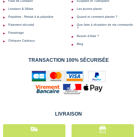
Frais de Livraison
Écoplant et Turboplant
Livraison & Délais
Les jeunes plants
Pepidrive - Retrait à la pépinière
Quand et comment planter ?
Paiement sécurisé
Que faire à réception de ma commande
?
Parrainage
Besoin d'Aide ?
Chèques Cadeaux
Blog
TRANSACTION 100% SÉCURISÉE
LIVRAISON