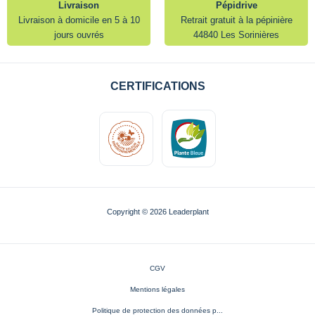
Livraison
Pépidrive
Livraison à domicile en 5 à 10
Retrait gratuit à la pépinière
jours ouvrés
44840 Les Sorinières
CERTIFICATIONS
Copyright © 2026 Leaderplant
CGV
Mentions légales
Politique de protection des données p...