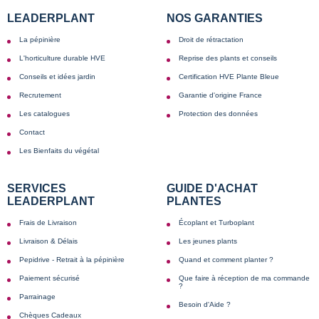
LEADERPLANT
NOS GARANTIES
La pépinière
Droit de rétractation
L'horticulture durable HVE
Reprise des plants et conseils
Conseils et idées jardin
Certification HVE Plante Bleue
Recrutement
Garantie d'origine France
Les catalogues
Protection des données
Contact
Les Bienfaits du végétal
SERVICES
GUIDE D'ACHAT
LEADERPLANT
PLANTES
Frais de Livraison
Écoplant et Turboplant
Livraison & Délais
Les jeunes plants
Pepidrive - Retrait à la pépinière
Quand et comment planter ?
Paiement sécurisé
Que faire à réception de ma commande
?
Parrainage
Besoin d'Aide ?
Chèques Cadeaux