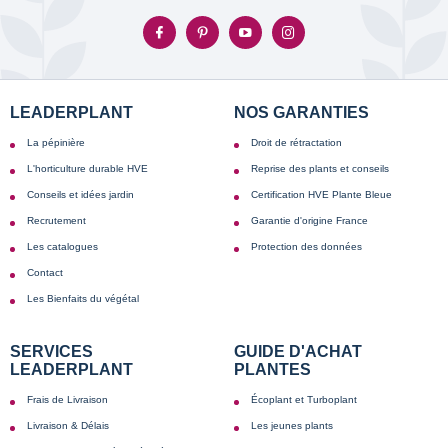
LEADERPLANT
NOS GARANTIES
La pépinière
Droit de rétractation
L'horticulture durable HVE
Reprise des plants et conseils
Conseils et idées jardin
Certification HVE Plante Bleue
Recrutement
Garantie d'origine France
Les catalogues
Protection des données
Contact
Les Bienfaits du végétal
SERVICES
GUIDE D'ACHAT
LEADERPLANT
PLANTES
Frais de Livraison
Écoplant et Turboplant
Livraison & Délais
Les jeunes plants