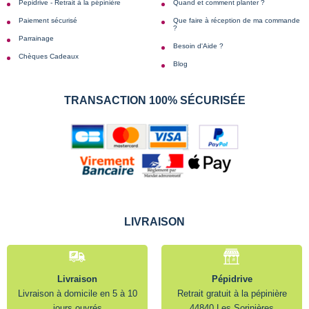
Pepidrive - Retrait à la pépinière
Quand et comment planter ?
Paiement sécurisé
Que faire à réception de ma commande
?
Parrainage
Besoin d'Aide ?
Chèques Cadeaux
Blog
TRANSACTION 100% SÉCURISÉE
LIVRAISON
Livraison
Pépidrive
Livraison à domicile en 5 à 10
Retrait gratuit à la pépinière
jours ouvrés
44840 Les Sorinières