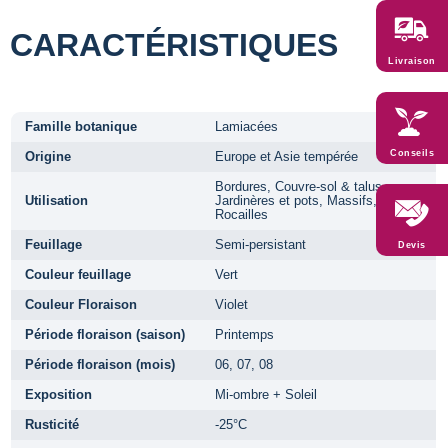
CARACTÉRISTIQUES
Livraison
Famille botanique
Lamiacées
Conseils
Origine
Europe et Asie tempérée
Bordures, Couvre-sol & talus,
Utilisation
Jardinères et pots, Massifs,
Rocailles
Feuillage
Semi-persistant
Devis
Couleur feuillage
Vert
Couleur Floraison
Violet
Période floraison (saison)
Printemps
Période floraison (mois)
06, 07, 08
Exposition
Mi-ombre + Soleil
Rusticité
-25°C