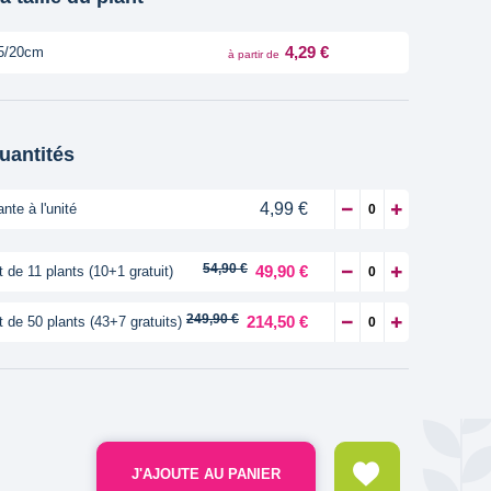
4,29 €
5/20cm
à partir de
quantités
4,99 €
ante à l'unité
54,90 €
49,90 €
t de 11 plants (10+1 gratuit)
249,90 €
214,50 €
t de 50 plants (43+7 gratuits)
J'AJOUTE AU PANIER