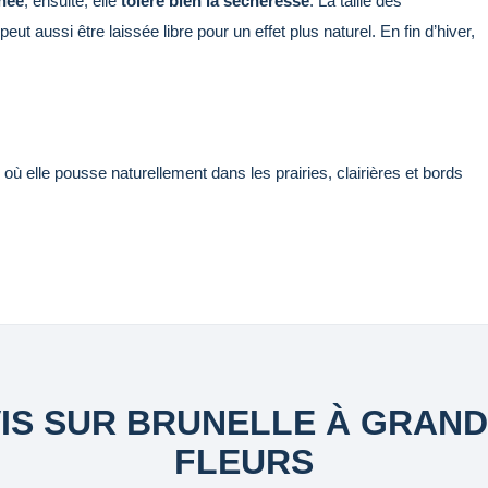
nnée
, ensuite, elle
tolère bien la sécheresse
. La taille des
ut aussi être laissée libre pour un effet plus naturel. En fin d’hiver,
 où elle pousse naturellement dans les prairies, clairières et bords
IS SUR BRUNELLE À GRAN
FLEURS