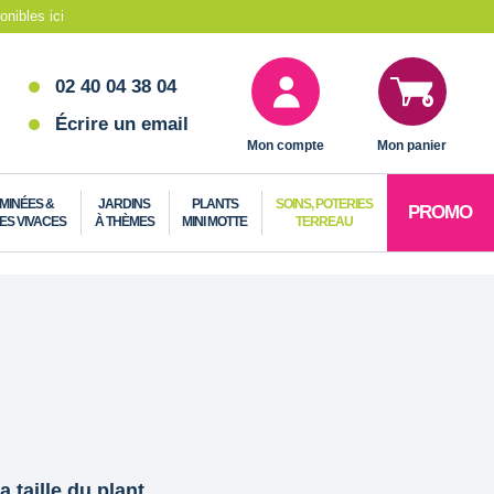
nibles ici
02 40 04 38 04
Écrire un email
Mon compte
Mon panier
MINÉES &
JARDINS
PLANTS
SOINS, POTERIES
PROMO
ES VIVACES
À THÈMES
MINI MOTTE
TERREAU
a taille du plant