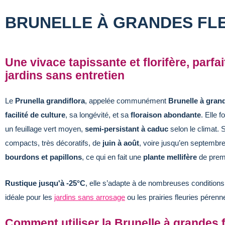
BRUNELLE À GRANDES FL
Une vivace tapissante et florifère, parfa
jardins sans entretien
Le
Prunella grandiflora
, appelée communément
Brunelle à grand
facilité de culture
, sa longévité, et sa
floraison abondante
. Elle 
un feuillage vert moyen,
semi-persistant à caduc
selon le climat.
compacts, très décoratifs, de
juin à août
, voire jusqu’en septembre
bourdons et papillons
, ce qui en fait une
plante mellifère
de premi
Rustique jusqu'à -25°C
, elle s’adapte à de nombreuses conditions
idéale pour les
jardins sans arrosage
ou les prairies fleuries péren
Comment utiliser la Brunelle à grandes f