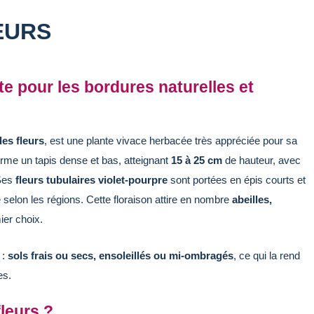
EURS
ite pour les bordures naturelles et
es fleurs
, est une plante vivace herbacée très appréciée pour sa
forme un tapis dense et bas, atteignant
15 à 25 cm
de hauteur, avec
 Ses
fleurs tubulaires violet-pourpre
sont portées en épis courts et
 selon les régions. Cette floraison attire en nombre
abeilles,
er choix.
 :
sols frais ou secs, ensoleillés ou mi-ombragés
, ce qui la rend
nes.
leurs ?