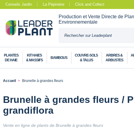
Conseils Jardin
La Pépinière
Click and Collect
Production et Vente Directe de Pla
Environnementale
PLANTES
KIT HAIES
COUVRE-SOLS
ARBRES &
A
BAMBOUS
DE HAIE
& MASSIFS
& TALUS
ARBUSTES
Accueil
Brunelle à grandes fleurs
Brunelle à grandes fleurs / P
grandiflora
Vente en ligne de plants de Brunelle à grandes fleurs