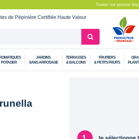
Toutes nos promos dispo
ntes de Pépinière
Certifiée Haute Valeur
ROMATIQUES
JARDINS
TERRASSES
FRUITIERS
GRA
POTAGER
SANS ARROSAGE
& BALCONS
& PETITS FRUITS
PLANT
runella
Je sélectionne l