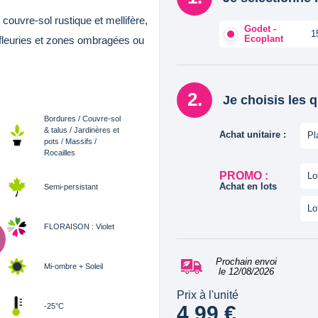
 couvre-sol rustique et mellifère,
Godet -
1
Ecoplant
es fleuries et zones ombragées ou
Je choisis les 
Bordures / Couvre-sol
& talus / Jardinères et
Achat unitaire :
Pl
pots / Massifs /
Rocailles
PROMO :
Lo
Achat en lots
Semi-persistant
Lo
FLORAISON : Violet
Prochain envoi
Mi-ombre + Soleil
le 12/08/2026
Prix à l'unité
4,99 €
-25°C