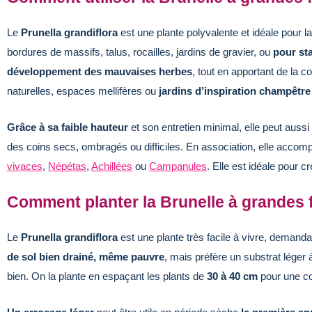
Le
Prunella grandiflora
est une plante polyvalente et idéale pour l
bordures de massifs, talus, rocailles, jardins de gravier, ou
pour sta
développement des mauvaises herbes
, tout en apportant de la c
naturelles, espaces mellifères ou
jardins d’inspiration champêtre
Grâce à sa faible hauteur
et son entretien minimal, elle peut aussi
des coins secs, ombragés ou difficiles. En association, elle ac
vivaces
,
Népétas
,
Achillées
ou
Campanules
. Elle est idéale pour c
Comment planter la Brunelle à grandes f
Le
Prunella grandiflora
est une plante très facile à vivre, demandan
de sol bien drainé, même pauvre
, mais préfère un substrat léger 
bien. On la plante en espaçant les plants de
30 à 40 cm
pour une co