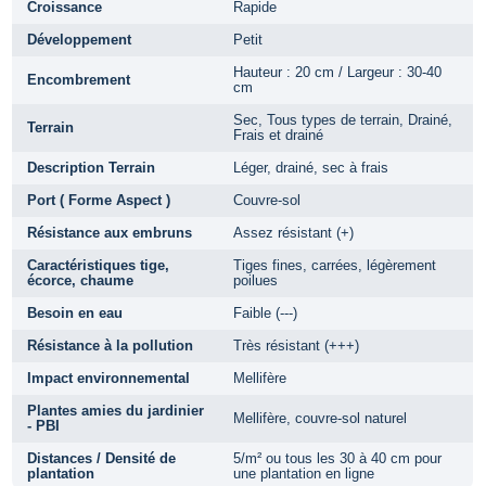
Croissance
Rapide
Développement
Petit
Hauteur : 20 cm / Largeur : 30-40
Encombrement
cm
Sec, Tous types de terrain, Drainé,
Terrain
Frais et drainé
Description Terrain
Léger, drainé, sec à frais
Port ( Forme Aspect )
Couvre-sol
Résistance aux embruns
Assez résistant (+)
Caractéristiques tige,
Tiges fines, carrées, légèrement
écorce, chaume
poilues
Besoin en eau
Faible (---)
Résistance à la pollution
Très résistant (+++)
Impact environnemental
Mellifère
Plantes amies du jardinier
Mellifère, couvre-sol naturel
- PBI
Distances / Densité de
5/m² ou tous les 30 à 40 cm pour
plantation
une plantation en ligne