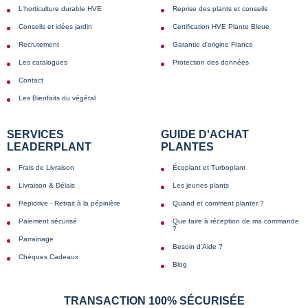
L'horticulture durable HVE
Reprise des plants et conseils
Conseils et idées jardin
Certification HVE Plante Bleue
Recrutement
Garantie d'origine France
Les catalogues
Protection des données
Contact
Les Bienfaits du végétal
SERVICES
GUIDE D'ACHAT
LEADERPLANT
PLANTES
Frais de Livraison
Écoplant et Turboplant
Livraison & Délais
Les jeunes plants
Pepidrive - Retrait à la pépinière
Quand et comment planter ?
Paiement sécurisé
Que faire à réception de ma commande
?
Parrainage
Besoin d'Aide ?
Chèques Cadeaux
Blog
TRANSACTION 100% SÉCURISÉE