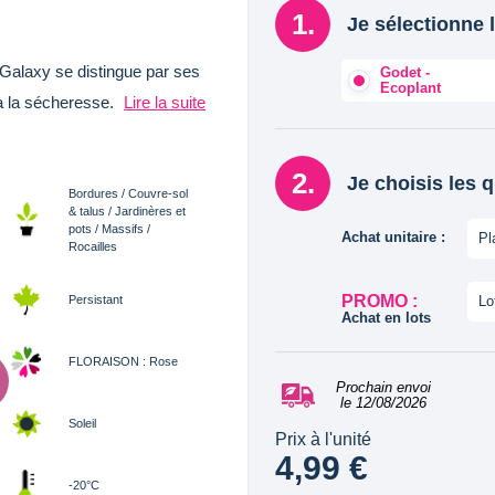
Je sélectionne l
Galaxy se distingue par ses
Godet -
Ecoplant
à la sécheresse.
Lire la suite
Je choisis les 
Bordures / Couvre-sol
& talus / Jardinères et
pots / Massifs /
Achat unitaire :
Pl
Rocailles
PROMO :
Persistant
Lo
Achat en lots
FLORAISON : Rose
Prochain envoi
le 12/08/2026
Soleil
Prix à l'unité
4,99 €
-20°C