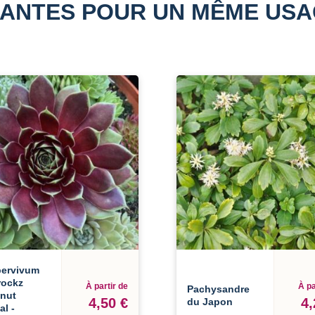
ANTES POUR UN MÊME US
ervivum
rockz
À partir de
À pa
Pachysandre
nut
4,50 €
4,
du Japon
al -