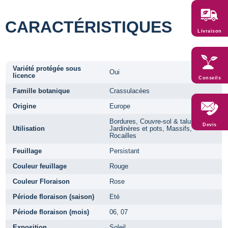
CARACTÉRISTIQUES
Livraison
Variété protégée sous
Oui
licence
Conseils
Famille botanique
Crassulacées
Origine
Europe
Bordures, Couvre-sol & talus,
Devis
Utilisation
Jardinères et pots, Massifs,
Rocailles
Feuillage
Persistant
Couleur feuillage
Rouge
Couleur Floraison
Rose
Période floraison (saison)
Eté
Période floraison (mois)
06, 07
Exposition
Soleil