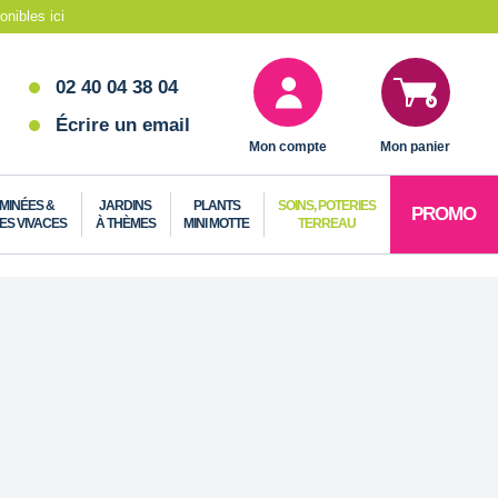
nibles ici
02 40 04 38 04
Écrire un email
Mon compte
Mon panier
MINÉES &
JARDINS
PLANTS
SOINS, POTERIES
PROMO
ES VIVACES
À THÈMES
MINI MOTTE
TERREAU