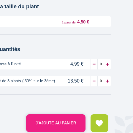
a taille du plant
4,50 €
à partir de
quantités
4,99 €
ante à l'unité
13,50 €
t de 3 plants (-30% sur le 3ème)
J'AJOUTE AU PANIER