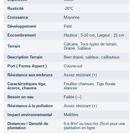
Rusticité
-20°C
Croissance
Moyenne
Développement
Petit
Encombrement
Hauteur : 5-10 cm, Largeur : 15 cm
Calcaire, Tous types de terrain,
Terrain
Drainé, Sableux
Description Terrain
Bien drainé, sableux, caillouteux
Port ( Forme Aspect )
Couvre-sol
Résistance aux embruns
Assez résistant (+)
Caractéristiques tige,
Feuilles charnues, Tige florale
écorce, chaume
élancée
Besoin en eau
Faible (---)
Résistance à la pollution
Assez résistant (+)
Impact environnemental
Mellifère
Distances / Densité de
6 à 9/m² ou tous les 25cm pour une
plantation
plantation en ligne