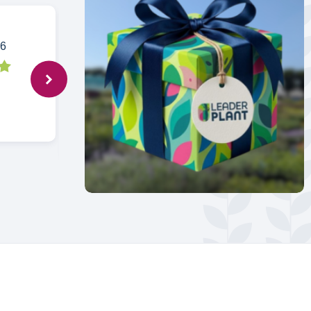
26
ISABELLE,
26 avr. 2025
pas d'avis puisque trop petit pour le
moment