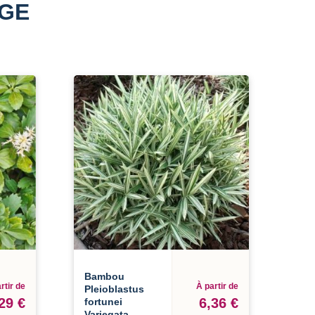
AGE
Bambou
rtir de
À partir de
Pleioblastus
29 €
6,36 €
fortunei
Variegata