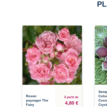
PL
Semp
Rosier
Colo
À partir de
paysager The
Coco
4,80 €
Fairy
Cryst