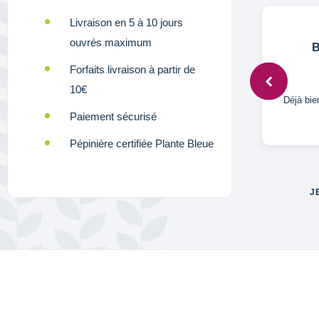
Livraison en 5 à 10 jours
ouvrés maximum
S,
3 mars 2025
B
Forfaits livraison à partir de
10€
e
De très belles couleurs
Déjà bie
Paiement sécurisé
Pépinière certifiée Plante Bleue
J