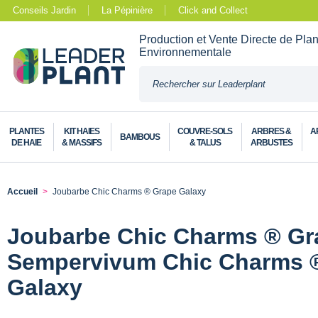
Conseils Jardin
La Pépinière
Click and Collect
Production et Vente Directe de Pla
Environnementale
PLANTES
KIT HAIES
COUVRE-SOLS
ARBRES &
A
BAMBOUS
DE HAIE
& MASSIFS
& TALUS
ARBUSTES
Accueil
Joubarbe Chic Charms ® Grape Galaxy
Joubarbe Chic Charms ® Gra
Sempervivum Chic Charms 
Galaxy