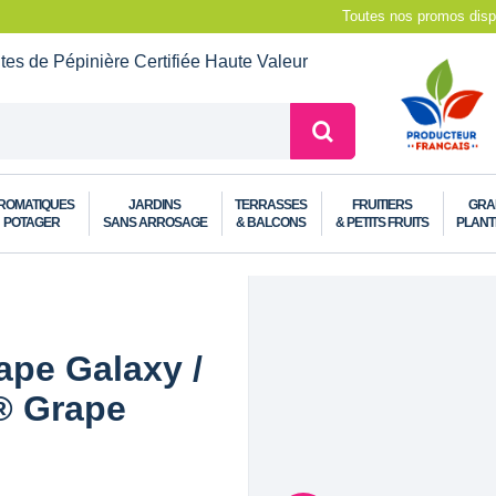
Toutes nos promos dispo
ntes de Pépinière
Certifiée Haute Valeur
ROMATIQUES
JARDINS
TERRASSES
FRUITIERS
GRA
POTAGER
SANS ARROSAGE
& BALCONS
& PETITS FRUITS
PLANT
pe Galaxy /
® Grape