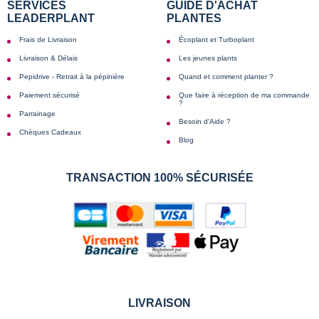
SERVICES
GUIDE D'ACHAT
LEADERPLANT
PLANTES
Frais de Livraison
Écoplant et Turboplant
Livraison & Délais
Les jeunes plants
Pepidrive - Retrait à la pépinière
Quand et comment planter ?
Paiement sécurisé
Que faire à réception de ma commande
?
Parrainage
Besoin d'Aide ?
Chèques Cadeaux
Blog
TRANSACTION 100% SÉCURISÉE
LIVRAISON