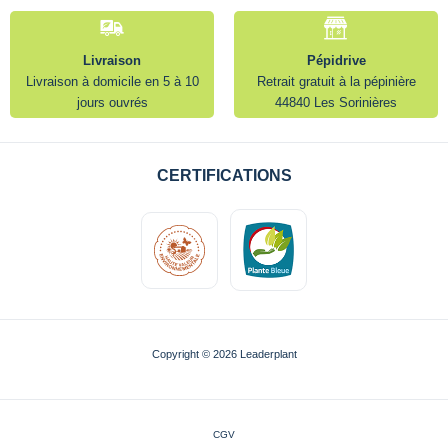
Livraison
Pépidrive
Livraison à domicile en 5 à 10
Retrait gratuit à la pépinière
jours ouvrés
44840 Les Sorinières
CERTIFICATIONS
Copyright © 2026 Leaderplant
CGV