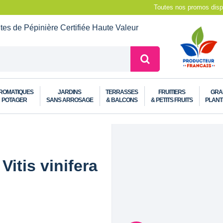
Toutes nos promos dispo
ntes de Pépinière
Certifiée Haute Valeur
ROMATIQUES
JARDINS
TERRASSES
FRUITIERS
GRA
POTAGER
SANS ARROSAGE
& BALCONS
& PETITS FRUITS
PLANT
itis vinifera