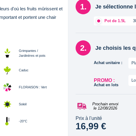
Je sélectionne l
urs d'où les fruits mûrissent et
mportant et portent une chair
Pot de 1.5L
3
Je choisis les 
Grimpantes /
Jardinères et pots
Achat unitaire :
Pl
Caduc
PROMO :
Lo
Achat en lots
FLORAISON : Vert
Prochain envoi
Soleil
le 12/08/2026
Prix à l'unité
-20°C
16,99 €