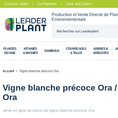
Conseils Jardin
La Pépinière
Click and Collect
Production et Vente Directe de Pla
Environnementale
PLANTES
KIT HAIES
COUVRE-SOLS
ARBRES &
A
BAMBOUS
DE HAIE
& MASSIFS
& TALUS
ARBUSTES
Accueil
Vigne blanche précoce Ora
Vigne blanche précoce Ora / V
Ora
Vente en ligne de plants de Vigne blanche précoce Ora