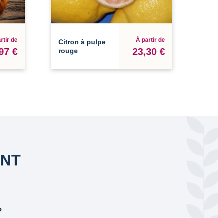
rtir de
À partir de
Citron à pulpe
97 €
23,30 €
rouge
ANT
?