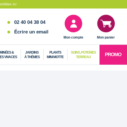
nibles ici
02 40 04 38 04
Écrire un email
Mon compte
Mon panier
MINÉES &
JARDINS
PLANTS
SOINS, POTERIES
PROMO
ES VIVACES
À THÈMES
MINI MOTTE
TERREAU