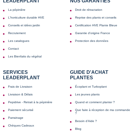
LEADERPLANT
NOS GARANTIES
La pépinière
Droit de rétractation
L'horticulture durable HVE
Reprise des plants et conseils
Conseils et idées jardin
Certification HVE Plante Bleue
Recrutement
Garantie d'origine France
Les catalogues
Protection des données
Contact
Les Bienfaits du végétal
SERVICES
GUIDE D'ACHAT
LEADERPLANT
PLANTES
Frais de Livraison
Écoplant et Turboplant
Livraison & Délais
Les jeunes plants
Pepidrive - Retrait à la pépinière
Quand et comment planter ?
Paiement sécurisé
Que faire à réception de ma commande
?
Parrainage
Besoin d'Aide ?
Chèques Cadeaux
Blog