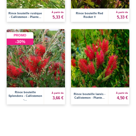
À partir de
À partir de
Rince bouteille rustique
Rince bouteille Red
5,33 €
5,33 €
- Callistemon - Plante...
Rocket ®
PROMO
-30%
Rince bouteille
À partir de
À partir de
Rince bouteille laevis -
Splendens - Callistemon
3,66 €
4,50 €
Callistemon - Plante...
-...