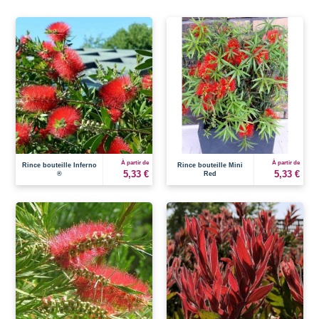
À partir de
À partir de
Rince bouteille Inferno
Rince bouteille Mini
5,33 €
5,33 €
®
Red