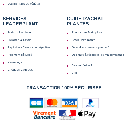
Les Bienfaits du végétal
SERVICES
GUIDE D'ACHAT
LEADERPLANT
PLANTES
Frais de Livraison
Écoplant et Turboplant
Livraison & Délais
Les jeunes plants
Pepidrive - Retrait à la pépinière
Quand et comment planter ?
Paiement sécurisé
Que faire à réception de ma commande
?
Parrainage
Besoin d'Aide ?
Chèques Cadeaux
Blog
TRANSACTION 100% SÉCURISÉE