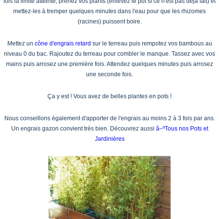
fois la limite atteinte; prenez vos plants (enlevez le pot si ce n'est pas déjà fait) et
mettez-les à tremper quelques minutes dans l'eau pour que les rhizomes
(racines) puissent boire.
Mettez un
cône d'engrais retard
sur le terreau puis rempotez vos bambous au
niveau 0 du bac. Rajoutez du terreau pour combler le manque. Tassez avec vos
mains puis arrosez une première fois. Attendez quelques minutes puis arrosez
une seconde fois.
Ça y est ! Vous avez de belles plantes en pots !
Nous conseillons également d'apporter de l'engrais au moins 2 à 3 fois par ans.
Un engrais gazon convient très bien. Découvrez aussi
â–ºTous nos Pots et
Jardinières