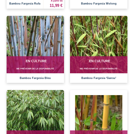
À partir de
Bambou Fargesia Rufa
Bambou Fargesia Wolong
11,99 €
EN CULTURE
EN CULTURE
ME PRÉVENIR DE LA DISPONIBILITÉ
ME PRÉVENIR DE LA DISPONIBILITÉ
Bambou Fargesia Bleu
Bambou Fargesia 'Gansu'