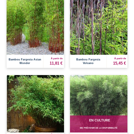
À partir de
À partir de
Bambou Fargesia Asian
Bambou Fargesia
11,81 €
15,45 €
Wonder
Volcano
EN CULTURE
ME PRÉVENIR DE LA DISPONIBILITÉ