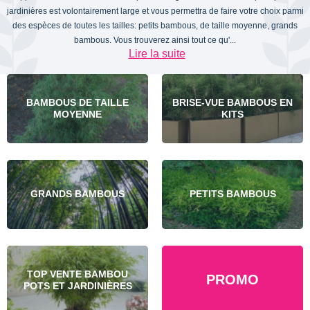
jardinières est volontairement large et vous permettra de faire votre choix parmi
des espèces de toutes les tailles: petits bambous, de taille moyenne, grands
bambous. Vous trouverez ainsi tout ce qu'...
Lire la suite
BAMBOUS DE TAILLE
BRISE-VUE BAMBOUS EN
MOYENNE
KITS
GRANDS BAMBOUS
PETITS BAMBOUS
TOP VENTE BAMBOU
PROMO
POTS ET JARDINIÈRES