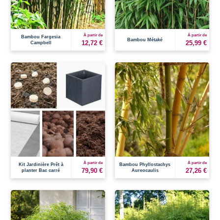
À partir de
À partir de
Bambou Fargesia
Bambou Métaké
12,72 €
25,99 €
Campbell
À partir de
À partir de
Kit Jardinière Prêt à
Bambou Phyllostachys
79,90 €
27,26 €
planter Bac carré
Aureocaulis