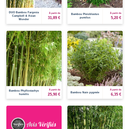
DUO Bambou Fargesia
À partir de
À partir de
Bambou Pleioblastus
Campbell & Asian
31,89 €
5,20 €
pumilus
Wonder
À partir de
À partir de
Bambou Phyllostachys
Bambou Nain pygmée
25,90 €
6,35 €
humilis