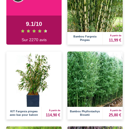
9.1
/
10
À partir de
Bambou Fargesia
Sur 2270 avis
11,99 €
Pingwu
À partir de
À partir de
KIT Fargesia pingwu
Bambou Phyllostachys
114,90 €
25,80 €
avec bac pour balcon
Bissetii