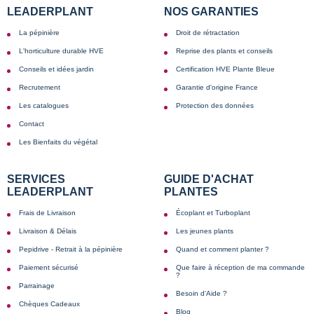
LEADERPLANT
NOS GARANTIES
La pépinière
Droit de rétractation
L'horticulture durable HVE
Reprise des plants et conseils
Conseils et idées jardin
Certification HVE Plante Bleue
Recrutement
Garantie d'origine France
Les catalogues
Protection des données
Contact
Les Bienfaits du végétal
SERVICES
GUIDE D'ACHAT
LEADERPLANT
PLANTES
Frais de Livraison
Écoplant et Turboplant
Livraison & Délais
Les jeunes plants
Pepidrive - Retrait à la pépinière
Quand et comment planter ?
Paiement sécurisé
Que faire à réception de ma commande
?
Parrainage
Besoin d'Aide ?
Chèques Cadeaux
Blog