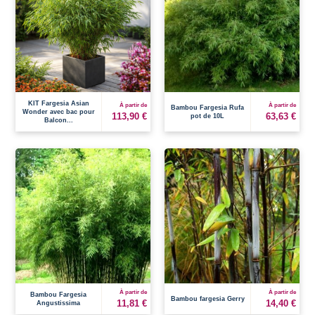
KIT Fargesia Asian
À partir de
À partir de
Bambou Fargesia Rufa
Wonder avec bac pour
113,90 €
63,63 €
pot de 10L
Balcon...
À partir de
À partir de
Bambou Fargesia
Bambou fargesia Gerry
11,81 €
14,40 €
Angustissima