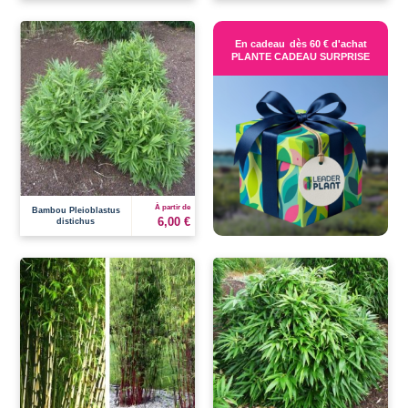
En cadeau
dès 60 € d'achat
PLANTE CADEAU SURPRISE
À partir de
Bambou Pleioblastus
6,00 €
distichus