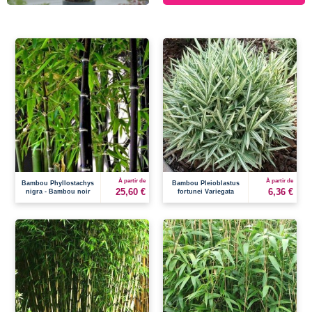
À partir de
À partir de
Bambou Phyllostachys
Bambou Pleioblastus
25,60 €
6,36 €
nigra - Bambou noir
fortunei Variegata