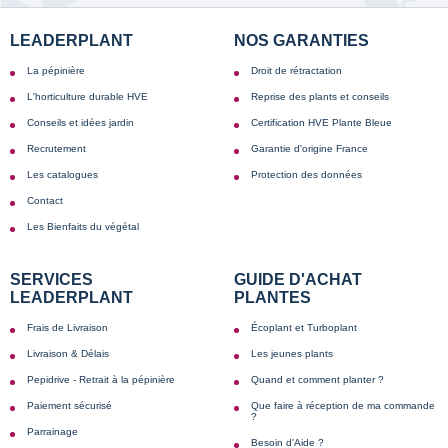
LEADERPLANT
NOS GARANTIES
La pépinière
Droit de rétractation
L'horticulture durable HVE
Reprise des plants et conseils
Conseils et idées jardin
Certification HVE Plante Bleue
Recrutement
Garantie d'origine France
Les catalogues
Protection des données
Contact
Les Bienfaits du végétal
SERVICES
GUIDE D'ACHAT
LEADERPLANT
PLANTES
Frais de Livraison
Écoplant et Turboplant
Livraison & Délais
Les jeunes plants
Pepidrive - Retrait à la pépinière
Quand et comment planter ?
Paiement sécurisé
Que faire à réception de ma commande
?
Parrainage
Besoin d'Aide ?