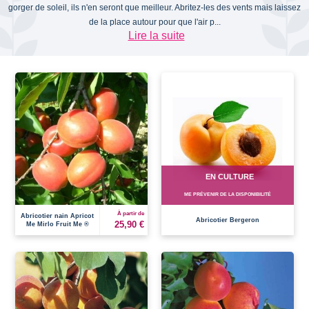
gorger de soleil, ils n'en seront que meilleur. Abritez-les des vents mais laissez
de la place autour pour que l'air p...
Lire la suite
EN CULTURE
ME PRÉVENIR DE LA DISPONIBILITÉ
À partir de
Abricotier nain Apricot
Abricotier Bergeron
25,90 €
Me Mirlo Fruit Me ®