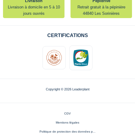
Livraison
Pépidrive
Livraison à domicile en 5 à 10
Retrait gratuit à la pépinière
jours ouvrés
44840 Les Sorinières
CERTIFICATIONS
Copyright © 2026 Leaderplant
CGV
Mentions légales
Politique de protection des données p...