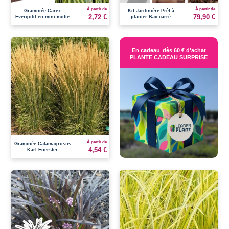
À partir de
À partir de
Graminée Carex
Kit Jardinière Prêt à
2,72 €
79,90 €
Evergold en mini-motte
planter Bac carré
En cadeau
dès 60 € d'achat
PLANTE CADEAU SURPRISE
À partir de
Graminée Calamagrostis
4,54 €
Karl Foerster