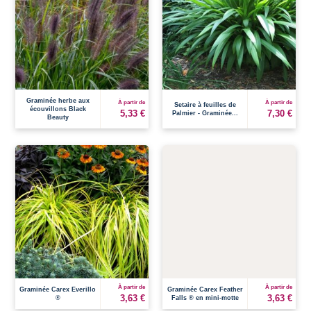
Graminée herbe aux
À partir de
À partir de
Setaire à feuilles de
écouvillons Black
5,33 €
7,30 €
Palmier - Graminée...
Beauty
À partir de
À partir de
Graminée Carex Everillo
Graminée Carex Feather
3,63 €
3,63 €
®
Falls ® en mini-motte