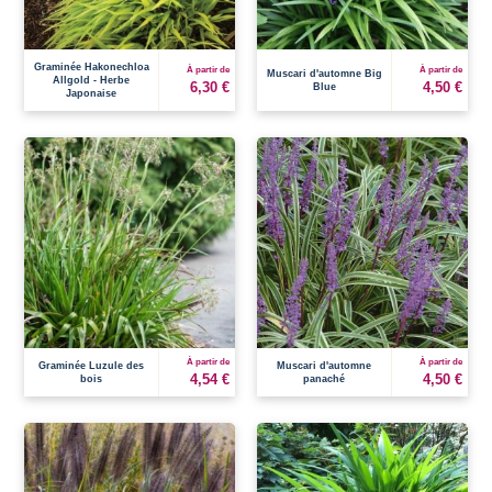
Graminée Hakonechloa
À partir de
À partir de
Muscari d'automne Big
Allgold - Herbe
6,30 €
4,50 €
Blue
Japonaise
À partir de
À partir de
Graminée Luzule des
Muscari d'automne
4,54 €
4,50 €
bois
panaché