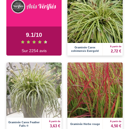
9.1
/
10
À partir de
Graminée Carex
Sur 2254 avis
2,72 €
oshimensis Evergold
À partir de
À partir de
Graminée Carex Feather
Graminée Herbe rouge
3,63 €
4,50 €
Falls ®