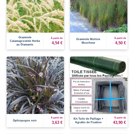
Graminée
À partir de
À partir de
Graminée Molinie
Calamagrostide Herbe
4,54 €
4,50 €
Moorhexe
au Diamants
À partir de
À partir de
Kit Toile de Paillage +
Ophiopogon noir
3,63 €
43,90 €
Agrafes de Fixation