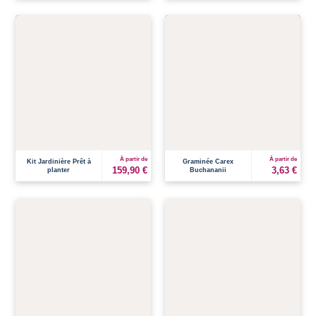
À partir de
À partir de
Kit Jardinière Prêt à
Graminée Carex
159,90 €
3,63 €
planter
Buchananii