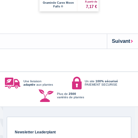
À partir de
Graminée Carex Moon
7,17 €
Falls ®
Suivant
Une livraison
Un site
100% sécurisé
adaptée
aux plantes
PAIEMENT SECURISE
Plus de
2500
variétés de plantes
Newsletter Leaderplant