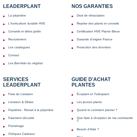
LEADERPLANT
NOS GARANTIES
La pépinière
Droit de rétractation
L'horticulture durable HVE
Reprise des plants et conseils
Conseils et idées jardin
Certification HVE Plante Bleue
Recrutement
Garantie d'origine France
Les catalogues
Protection des données
Contact
Les Bienfaits du végétal
SERVICES
GUIDE D'ACHAT
LEADERPLANT
PLANTES
Frais de Livraison
Écoplant et Turboplant
Livraison & Délais
Les jeunes plants
Pepidrive - Retrait à la pépinière
Quand et comment planter ?
Paiement sécurisé
Que faire à réception de ma commande
?
Parrainage
Besoin d'Aide ?
Chèques Cadeaux