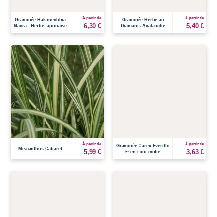
À partir de
À partir de
Graminée Hakonechloa
Graminée Herbe au
6,30 €
5,40 €
Macra - Herbe japonaise
Diamants Avalanche
À partir de
À partir de
Graminée Carex Everillo
Miscanthus Cabaret
5,99 €
3,63 €
® en mini-motte