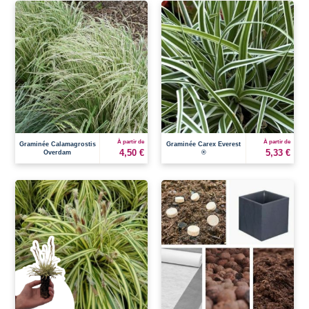
À partir de
À partir de
Graminée Calamagrostis
Graminée Carex Everest
4,50 €
5,33 €
Overdam
®