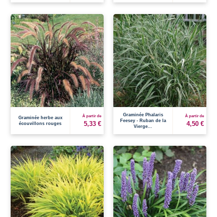
Graminée Phalaris
À partir de
À partir de
Graminée herbe aux
Feesey - Ruban de la
5,33 €
4,50 €
écouvillons rouges
Vierge...