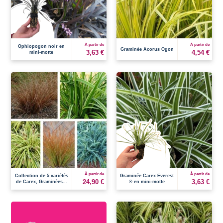
À partir de
À partir de
Ophiopogon noir en
Graminée Acorus Ogon
3,63 €
4,54 €
mini-motte
À partir de
À partir de
Collection de 5 variétés
Graminée Carex Everest
24,90 €
3,63 €
de Carex, Graminées...
® en mini-motte