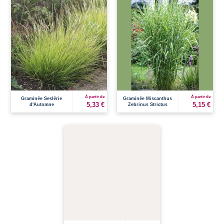
À partir de
À partir de
Graminée Seslérie
Graminée Miscanthus
5,33 €
5,15 €
d'Automne
Zebrinus Strictus