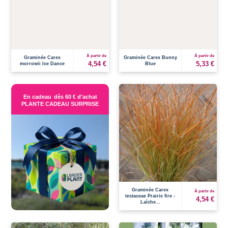
À partir de
À partir de
Graminée Carex
Graminée Carex Bunny
4,54 €
5,33 €
morrowii Ice Dance
Blue
En cadeau
dès 60 € d'achat
PLANTE CADEAU SURPRISE
Graminée Carex
À partir de
testaceae Prairie fire -
4,54 €
Laîche...