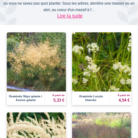
où vous ne savez pas quoi planter. Sous les arbres, derrière une maison ou un
abri, au coeur d'un massif à l'...
Lire la suite
À partir de
À partir de
Graminée Stipe géante /
Graminée Luzule
5,33 €
4,54 €
Avoine géante
blanche