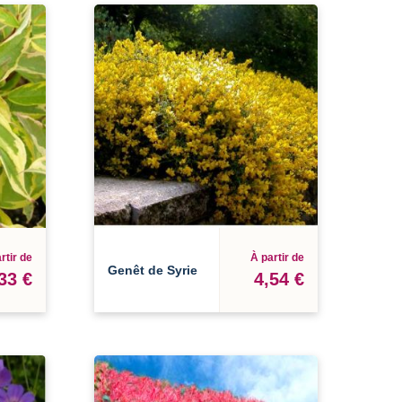
rtir de
À partir de
Genêt de Syrie
33 €
4,54 €