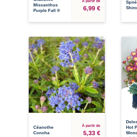
À partir de
Spiré
Miscanthus
6,99 €
Shir
Purple Fall ®
Delo
À partir de
Céanothe
Hot P
5,33 €
Concha
Wond