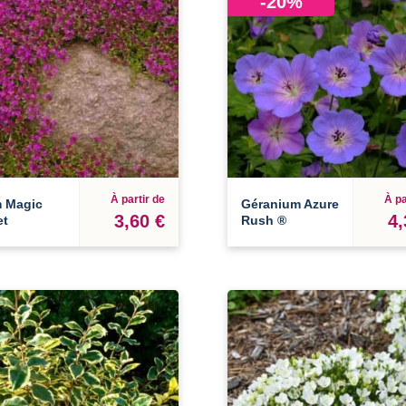
-20%
À partir de
À pa
 Magic
Géranium Azure
3,60 €
4,
et
Rush ®