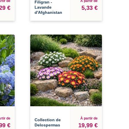
rtir de
À partir de
Filigran -
29 €
5,33 €
Lavande
d'Afghanistan
rtir de
À partir de
Collection de
99 €
19,99 €
Delospermas