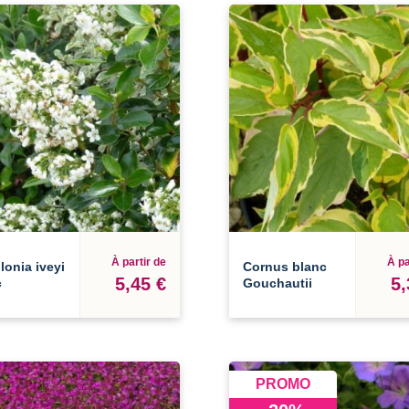
À partir de
À pa
lonia iveyi
Cornus blanc
5,45 €
5,
c
Gouchautii
PROMO