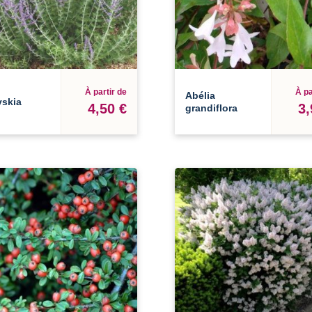
À partir de
À pa
Abélia
vskia
4,50 €
3,
grandiflora