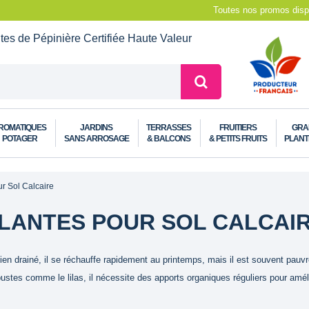
Toutes nos promos dispo
ntes de Pépinière
Certifiée Haute Valeur
ROMATIQUES
JARDINS
TERRASSES
FRUITIERS
GRA
POTAGER
SANS ARROSAGE
& BALCONS
& PETITS FRUITS
PLANT
ur Sol Calcaire
LANTES POUR SOL CALCAI
Bien drainé, il se réchauffe rapidement au printemps, mais il est souvent pauvr
stes comme le lilas, il nécessite des apports organiques réguliers pour amélio