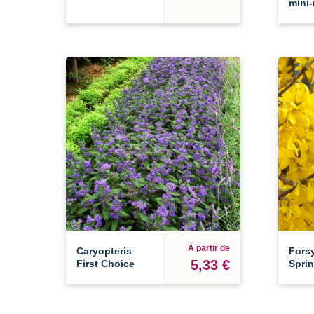
mini
À partir de
Caryopteris
Forsy
5,33 €
First Choice
Sprin