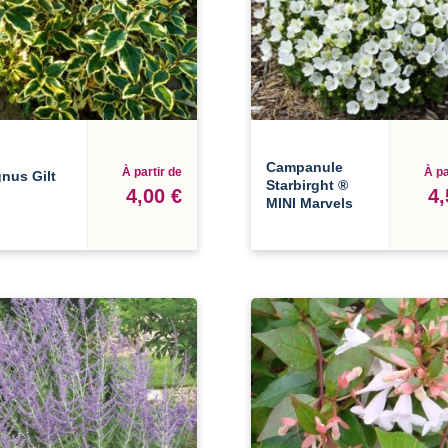
Campanule
À partir de
À pa
nus Gilt
Starbirght ®
4,00 €
4,
MINI Marvels