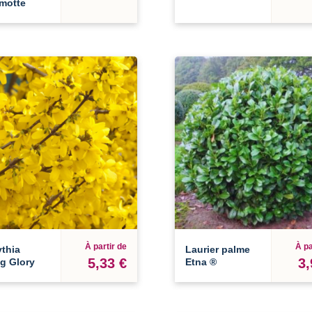
-motte
À partir de
À pa
thia
Laurier palme
5,33 €
3,
g Glory
Etna ®