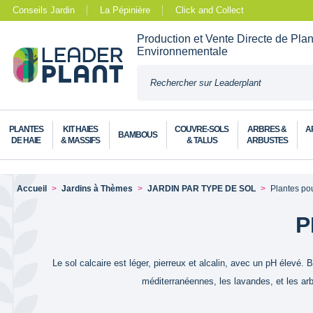
Conseils Jardin
La Pépinière
Click and Collect
Production et Vente Directe de Pla
Environnementale
PLANTES
KIT HAIES
COUVRE-SOLS
ARBRES &
A
BAMBOUS
DE HAIE
& MASSIFS
& TALUS
ARBUSTES
Accueil
Jardins à Thèmes
JARDIN PAR TYPE DE SOL
Plantes po
P
Le sol calcaire est léger, pierreux et alcalin, avec un pH élevé. 
méditerranéennes, les lavandes, et les arbu