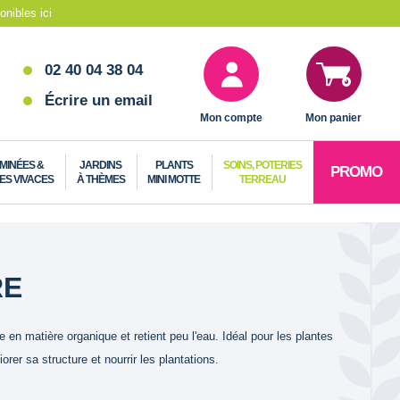
nibles ici
02 40 04 38 04
Écrire un email
Mon compte
Mon panier
MINÉES &
JARDINS
PLANTS
SOINS, POTERIES
PROMO
ES VIVACES
À THÈMES
MINI MOTTE
TERREAU
RE
e en matière organique et retient peu l'eau. Idéal pour les plantes
rer sa structure et nourrir les plantations.