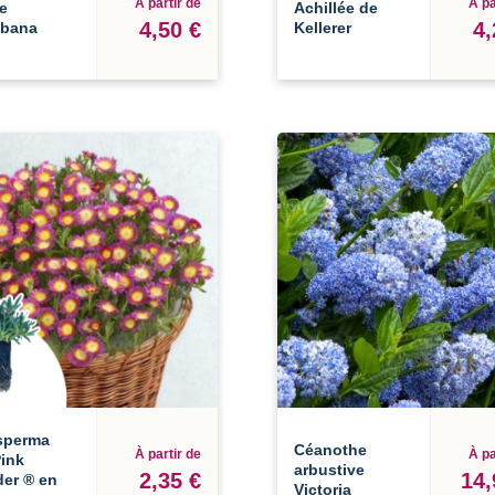
À partir de
À pa
e
Achillée de
4,50 €
4,
obana
Kellerer
sperma
Céanothe
À partir de
À pa
ink
arbustive
2,35 €
14,
er ® en
Victoria