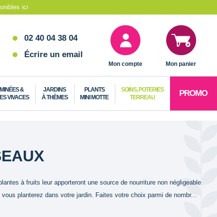
nibles ici
02 40 04 38 04
Écrire un email
Mon compte
Mon panier
MINÉES &
JARDINS
PLANTS
SOINS, POTERIES
PROMO
ES VIVACES
À THÈMES
MINI MOTTE
TERREAU
SEAUX
lantes à fruits leur apporteront une source de nourriture non négligeable
 vous planterez dans votre jardin. Faites votre choix parmi de nombr...