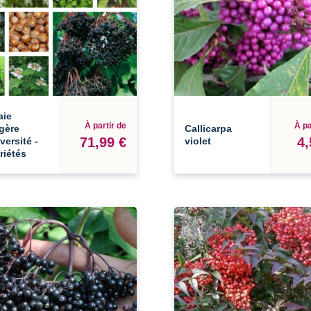
aie
À partir de
À pa
gère
Callicarpa
71,99 €
4,
versité -
violet
riétés