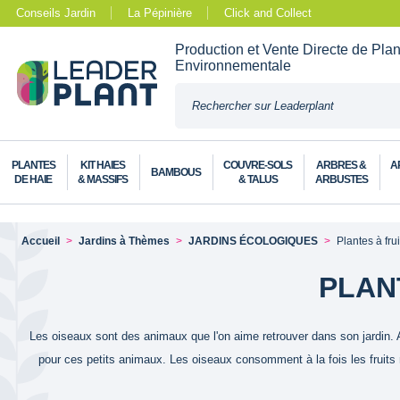
Conseils Jardin
La Pépinière
Click and Collect
Production et Vente Directe de Pla
Environnementale
PLANTES
KIT HAIES
COUVRE-SOLS
ARBRES &
A
BAMBOUS
DE HAIE
& MASSIFS
& TALUS
ARBUSTES
Accueil
Jardins à Thèmes
JARDINS ÉCOLOGIQUES
Plantes à fru
PLAN
Les oiseaux sont des animaux que l'on aime retrouver dans son jardin. At
pour ces petits animaux. Les oiseaux consomment à la fois les fruits m