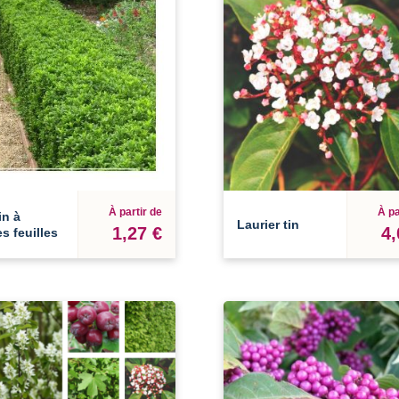
À partir de
À pa
in à
Laurier tin
1,27 €
4,
es feuilles