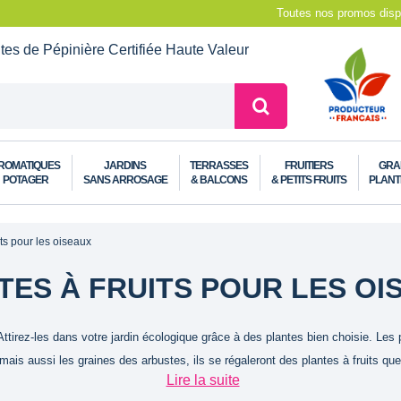
Toutes nos promos dispo
ntes de Pépinière
Certifiée Haute Valeur
ROMATIQUES
JARDINS
TERRASSES
FRUITIERS
GRA
POTAGER
SANS ARROSAGE
& BALCONS
& PETITS FRUITS
PLANT
its pour les oiseaux
TES À FRUITS POUR LES OI
tirez-les dans votre jardin écologique grâce à des plantes bien choisie. Les p
ais aussi les graines des arbustes, ils se régaleront des plantes à fruits que
Lire la suite