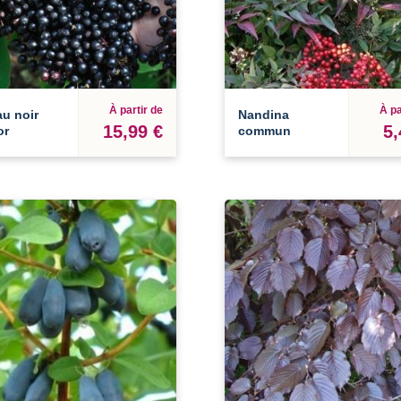
À partir de
À pa
u noir
Nandina
15,99 €
5,
or
commun