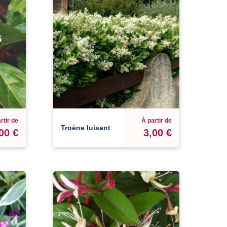
rtir de
À partir de
Troène luisant
00 €
3,00 €