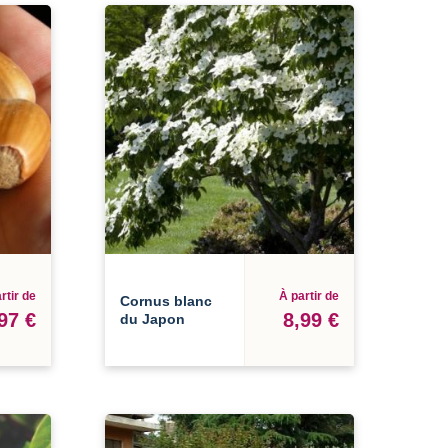
rtir de
À partir de
Cornus blanc
97 €
8,99 €
du Japon