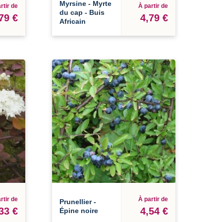
Myrsine - Myrte
rtir de
À partir de
du cap - Buis
79 €
4,79 €
Africain
rtir de
À partir de
Prunellier -
33 €
4,54 €
Épine noire