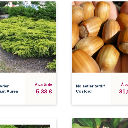
À partir de
À pa
vrier
Noisetier tardif
5,33 €
31,
ant Aurea
Cosford