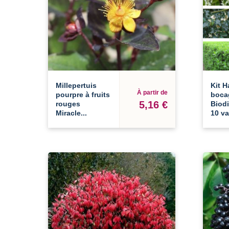
Millepertuis
Kit H
À partir de
pourpre à fruits
boca
5,16 €
rouges
Biodi
Miracle...
10 va