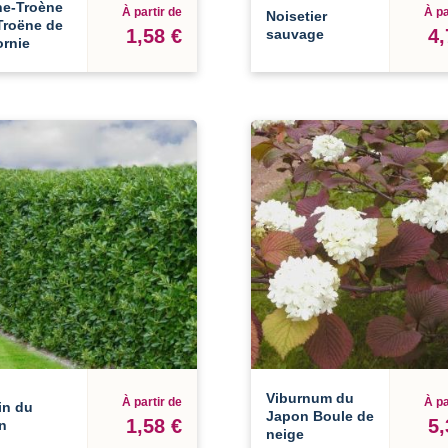
ne-Troène
À partir de
À pa
Noisetier
Troëne de
1,58 €
4,
sauvage
ornie
Viburnum du
À partir de
À pa
in du
Japon Boule de
1,58 €
5,
n
neige