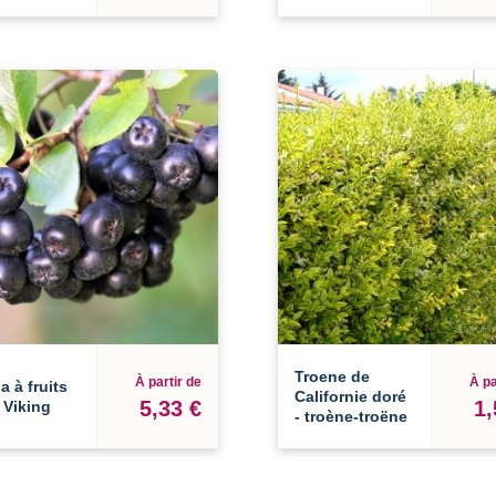
Troene de
À partir de
À pa
a à fruits
Californie doré
5,33 €
1,
 Viking
- troène-troëne