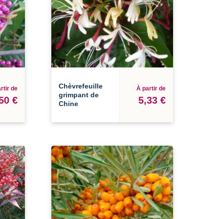
Chèvrefeuille
rtir de
À partir de
grimpant de
50 €
5,33 €
Chine