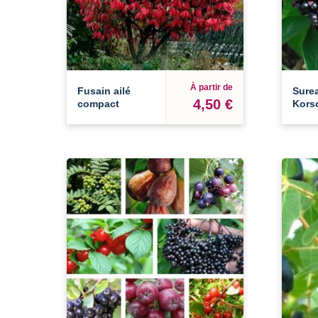
À partir de
Fusain ailé
Surea
4,50 €
compact
Kors