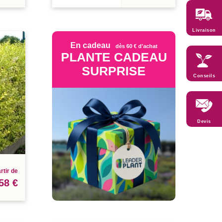
Livraison
En cadeau
dès 60 € d'achat
PLANTE CADEAU
SURPRISE
Conseils
Devis
rtir de
58 €