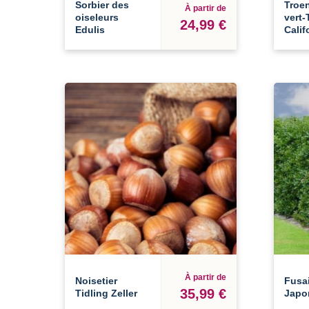
Sorbier des
Troe
À partir de
oiseleurs
vert-
24,99 €
Edulis
Calif
À partir de
Noisetier
Fusa
35,99 €
Tidling Zeller
Japo