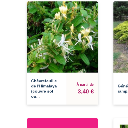
Chèvrefeuille
À partir de
de l'Himalaya
Géné
3,40 €
(couvre sol
ramp
ou...