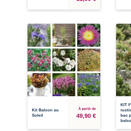
KIT 
À partir de
Kit Balcon au
rusti
49,90 €
Soleil
bac 
balc