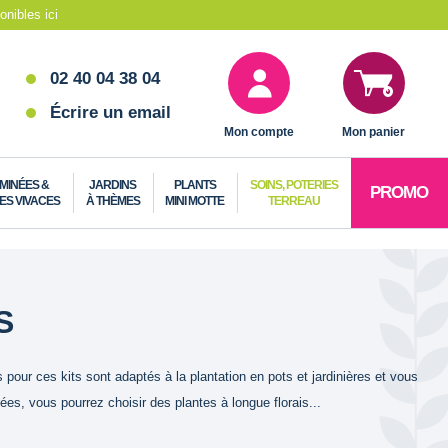
nibles ici
02 40 04 38 04
Écrire un email
Mon compte
Mon panier
MINÉES &
JARDINS
PLANTS
SOINS, POTERIES
PROMO
ES VIVACES
À THÈMES
MINI MOTTE
TERREAU
S
pour ces kits sont adaptés à la plantation en pots et jardinières et vous
s, vous pourrez choisir des plantes à longue florais...