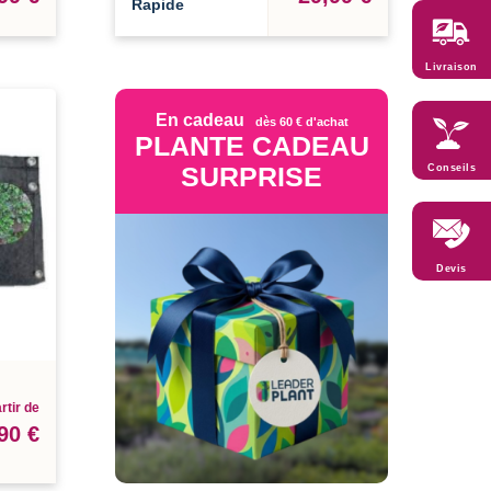
Rapide
Livraison
En cadeau
dès 60 € d'achat
PLANTE CADEAU
SURPRISE
Conseils
Devis
rtir de
90 €