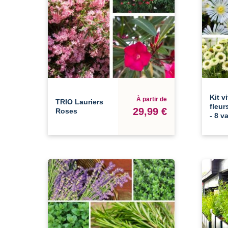
Kit v
À partir de
TRIO Lauriers
fleur
29,99 €
Roses
- 8 v