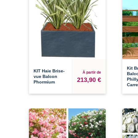
Kit B
KIT Haie Brise-
À partir de
Balc
vue Balcon
213,90 €
Phill
Phormium
Carre