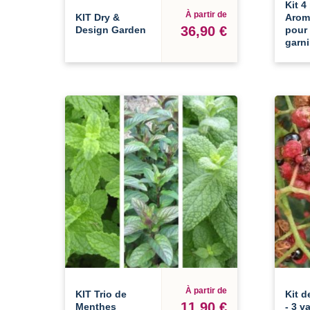
Kit 4
À partir de
KIT Dry &
Arom
36,90 €
Design Garden
pour
garni
À partir de
KIT Trio de
Kit d
11,90 €
Menthes
- 3 v