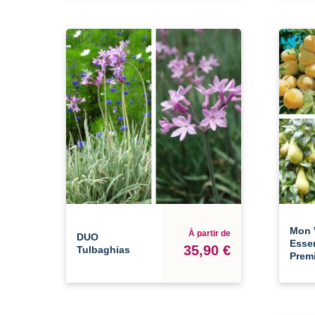
Mon 
À partir de
DUO
Essen
35,90 €
Tulbaghias
Premi