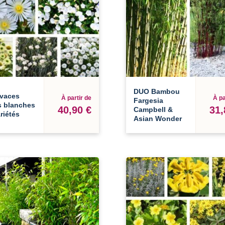
DUO Bambou
ivaces
À partir de
À pa
Fargesia
s blanches
40,90 €
31,
Campbell &
ariétés
Asian Wonder