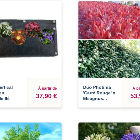
ertical
Duo Photinia
À partir de
À pa
en
'Carré Rouge' x
37,90 €
53,
eillé
Eleagnus...