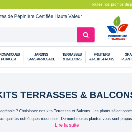
Toutes nos promos dispo
ntes de Pépinière
Certifiée Haute Valeur
ROMATIQUES
JARDINS
TERRASSES
FRUITIERS
GRA
POTAGER
SANS ARROSAGE
& BALCONS
& PETITS FRUITS
PLANT
KITS TERRASSES & BALCON
agréable ? Choisissez nos kits Terrasses et Balcons. Les plants sélectionnés 
urs qualités esthétiques reconnues. De nombreuses plantes vous sont proposée
Lire la suite