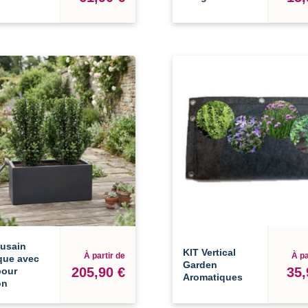
Fusain
KIT Vertical
À partir de
À pa
que avec
Garden
205,90 €
35,
pour
Aromatiques
on