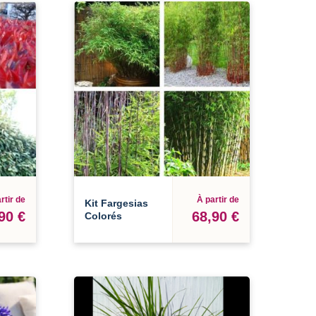
rtir de
À partir de
Kit Fargesias
90 €
68,90 €
Colorés