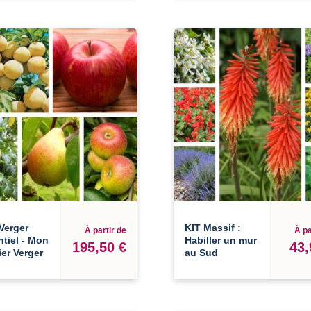
Verger
KIT Massif :
À partir de
À pa
tiel - Mon
Habiller un mur
195,50 €
43,
er Verger
au Sud