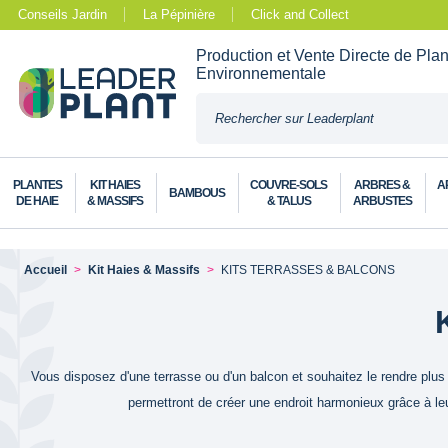
Conseils Jardin
La Pépinière
Click and Collect
Production et Vente Directe de Pla
Environnementale
PLANTES
KIT HAIES
COUVRE-SOLS
ARBRES &
A
BAMBOUS
DE HAIE
& MASSIFS
& TALUS
ARBUSTES
Accueil
Kit Haies & Massifs
KITS TERRASSES & BALCONS
Vous disposez d'une terrasse ou d'un balcon et souhaitez le rendre plus 
permettront de créer une endroit harmonieux grâce à le