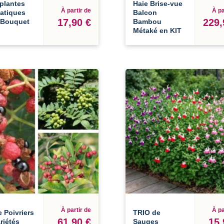
 plantes
Haie Brise-vue
À partir de
À pa
atiques
Balcon
17,90 €
229,
 Bouquet
Bambou
Métaké en KIT
À partir de
À pa
e Poivriers
TRIO de
61,90 €
15,
ariétés
Sauges