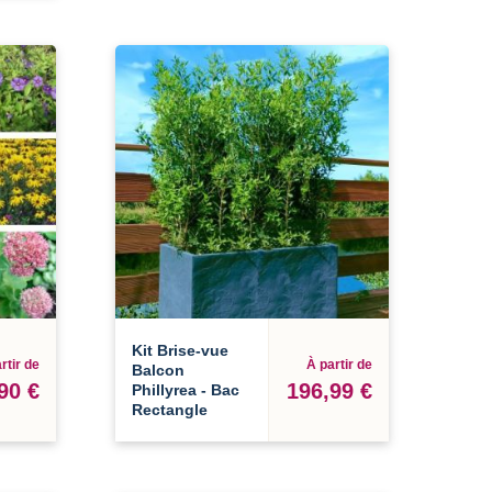
Kit Brise-vue
rtir de
À partir de
Balcon
90 €
196,99 €
Phillyrea - Bac
Rectangle