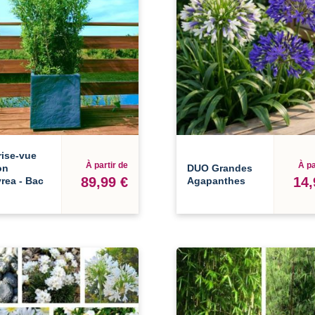
rise-vue
À partir de
À pa
on
DUO Grandes
89,99 €
14,
yrea - Bac
Agapanthes